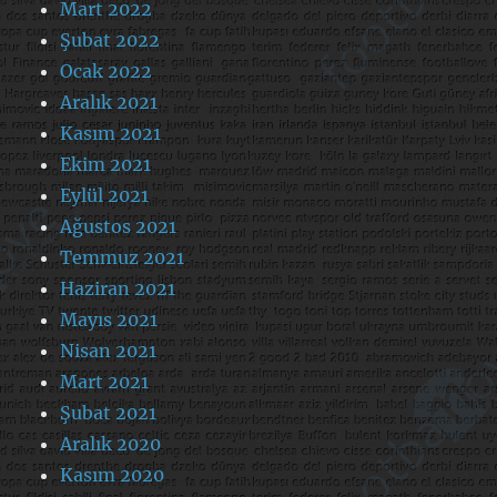
Mart 2022
Şubat 2022
Ocak 2022
Aralık 2021
Kasım 2021
Ekim 2021
Eylül 2021
Ağustos 2021
Temmuz 2021
Haziran 2021
Mayıs 2021
Nisan 2021
Mart 2021
Şubat 2021
Aralık 2020
Kasım 2020