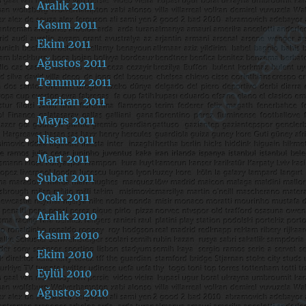
Aralık 2011
Kasım 2011
Ekim 2011
Ağustos 2011
Temmuz 2011
Haziran 2011
Mayıs 2011
Nisan 2011
Mart 2011
Şubat 2011
Ocak 2011
Aralık 2010
Kasım 2010
Ekim 2010
Eylül 2010
Ağustos 2010