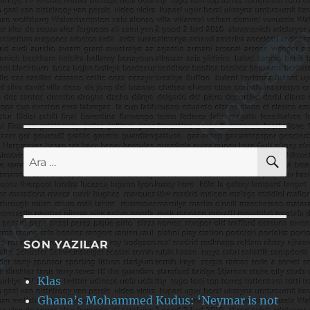
AR
Ara:
SON YAZILAR
Klas
Ghana’s Mohammed Kudus: ‘Neymar is not