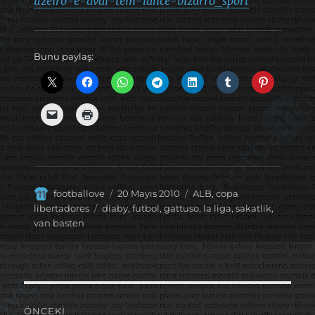
uzeiro-e-avai-tem-lance-bizarro_sport
Bunu paylaş:
Yazar
Yayın
Kategoriler
footballove
20 Mayıs 2010
ALB
,
copa
tarihi
Etiketler
libertadores
diaby
,
futbol
,
gattuso
,
la liga
,
sakatlik
,
van basten
Yazı
ÖNCEKI