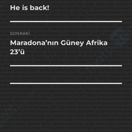
gezinmesi
He is back!
Önceki
yazı:
SONRAKI
Maradona’nın Güney Afrika
Sonraki
yazı:
23’ü