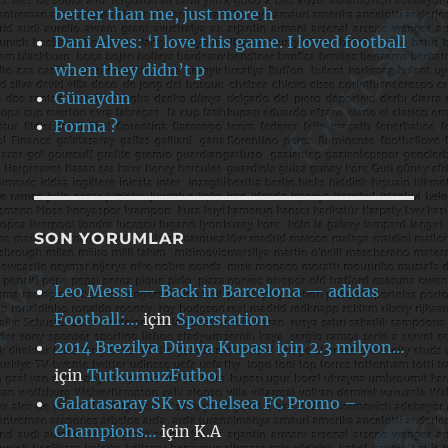
better than me, just more h
Dani Alves: ‘I love this game. I loved football
when they didn’t p
Günaydın
Forma ?
SON YORUMLAR
Leo Messi — Back in Barcelona — adidas
Football:…
için
Sporstation
2014 Brezilya Dünya Kupası için 2.3 milyon…
için
TutkumuzFutbol
Galatasaray SK vs Chelsea FC Promo –
Champions…
için
K.A