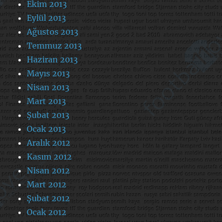
Ekim 2013
Eylül 2013
Ağustos 2013
Temmuz 2013
Haziran 2013
Mayıs 2013
Nisan 2013
Mart 2013
Şubat 2013
Ocak 2013
Aralık 2012
Kasım 2012
Nisan 2012
Mart 2012
Şubat 2012
Ocak 2012