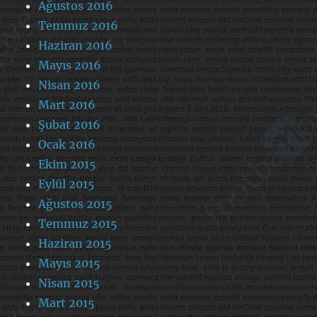
Ağustos 2016
Temmuz 2016
Haziran 2016
Mayıs 2016
Nisan 2016
Mart 2016
Şubat 2016
Ocak 2016
Ekim 2015
Eylül 2015
Ağustos 2015
Temmuz 2015
Haziran 2015
Mayıs 2015
Nisan 2015
Mart 2015