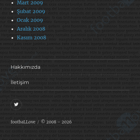
Mart 2009
Şubat 2009
Ocak 2009
Aralık 2008
Kasım 2008
Hakkımızda
İletişim
@footballove
footbaLLove
© 2008 – 2026