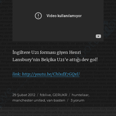
İngiltere U21 forması giyen Henri
Lansbury’nin Belçika U21’e attığı dev gol!
link: http://youtu.be/ChlxdX7GQxU
Yayın
Kategoriler
Etiketler
29 Şubat 2012
fcblive
,
GERUKR
huntelaar
,
tarihi
Çok
manchester united
,
van basten
3 yorum
fena
avlamış