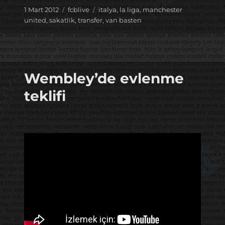
Yayın
Kategoriler
Etiketler
1 Mart 2012
fcblive
italya
,
la liga
,
manchester
tarihi
united
,
sakatlik
,
transfer
,
van basten
Wembley’de evlenme
teklifi