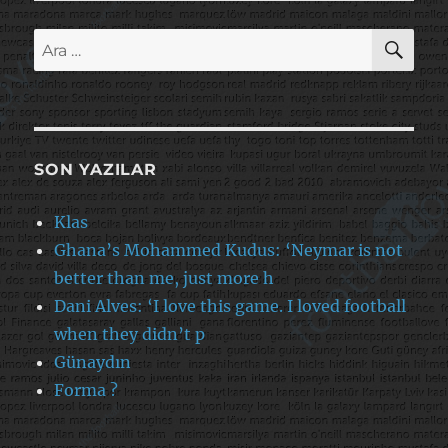
AR
Ara:
SON YAZILAR
Klas
Ghana’s Mohammed Kudus: ‘Neymar is not
better than me, just more h
Dani Alves: ‘I love this game. I loved football
when they didn’t p
Günaydın
Forma ?