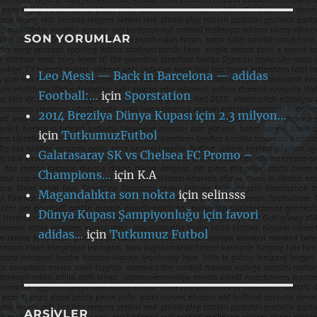
SON YORUMLAR
Leo Messi — Back in Barcelona — adidas
Football:…
için
Sporstation
2014 Brezilya Dünya Kupası için 2.3 milyon…
için
TutkumuzFutbol
Galatasaray SK vs Chelsea FC Promo –
Champions…
için
K.A
Magandalıkta son nokta
için
selinsss
Dünya Kupası Şampiyonluğu için favori
adidas…
için
Tutkumuz Futbol
ARŞIVLER