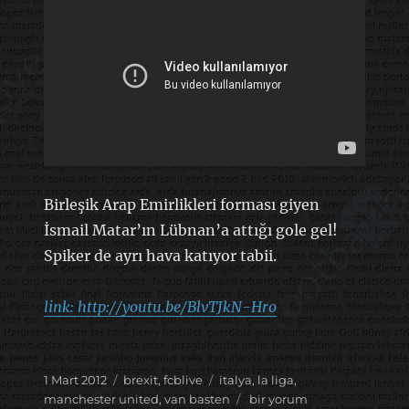
Birleşik Arap Emirlikleri forması giyen
İsmail Matar’ın Lübnan’a attığı gole gel!
Spiker de ayrı hava katıyor tabii.
link: http://youtu.be/BlvTJkN-Hro
Yayın
Kategoriler
Etiketler
1 Mart 2012
brexit
,
fcblive
italya
,
la liga
,
tarihi
Füze
manchester united
,
van basten
bir yorum