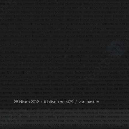
Yayın
Kategoriler
Etiketler
28 Nisan 2012
fcblive
,
messi29
van basten
tarihi