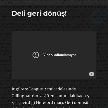
kaleciyi
için
Deli geri dönüş!
İngiltere League 2 mücadelesinde
Gillingham’ın 2-4’ten son 10 dakikada 5-
4’e çevirdiği Hereford maçı. Geri dönüşü