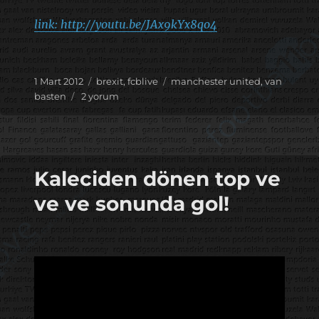
link: http://youtu.be/JAx9kYx8qo4
Yayın
Kategoriler
Etiketler
1 Mart 2012
brexit
,
fcblive
manchester united
,
van
tarihi
Keyif
basten
2 yorum
veren
Borussia
Mönchengladbach
için
Kaleciden dönen top ve
ve ve sonunda gol!