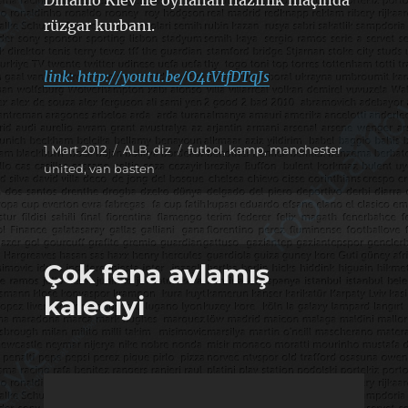
rüzgar kurbanı.
link: http://youtu.be/O4tVtfDTqJs
Yayın
Kategoriler
Etiketler
1 Mart 2012
ALB
,
diz
futbol
,
kamp
,
manchester
tarihi
united
,
van basten
Çok fena avlamış
kaleciyi