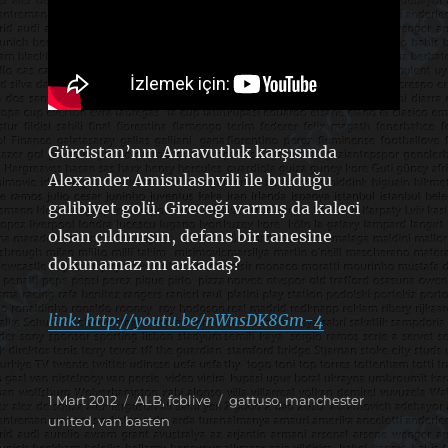
Gürcistan’nın Arnavutluk karşısında
Alexander Amisulashvili ile bulduğu
galibiyet golü. Gireceği varmış da kaleci
olsan çıldırırsın, defans bir tanesine
dokunamaz mı arkadaş?
link: http://youtu.be/nWnsDK8Gm-4
Yayın
Kategoriler
Etiketler
1 Mart 2012
ALB
,
fcblive
gattuso
,
manchester
tarihi
united
,
van basten