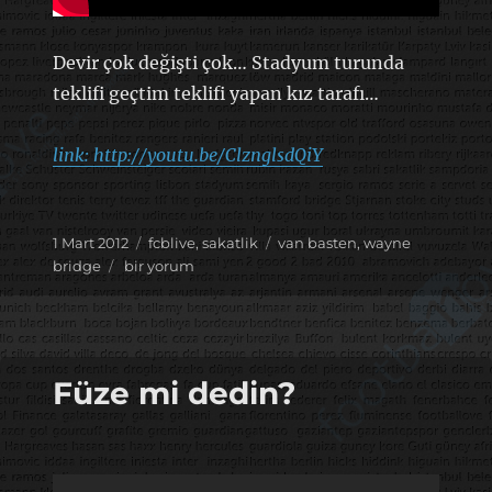
Devir çok değişti çok… Stadyum turunda
teklifi geçtim teklifi yapan kız tarafı…
link: http://youtu.be/ClznglsdQiY
Yayın
Kategoriler
Etiketler
1 Mart 2012
fcblive
,
sakatlik
van basten
,
wayne
tarihi
Wembley’de
bridge
bir yorum
evlenme
teklifi
için
Füze mi dedin?