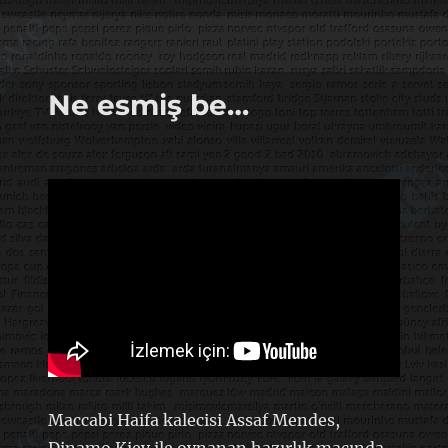
mi
dedin?
için
Ne esmiş be…
Maccabi Haifa kalecisi Assaf Mendes,
Dinamo Kiev ile oynanan hazırlık maçında