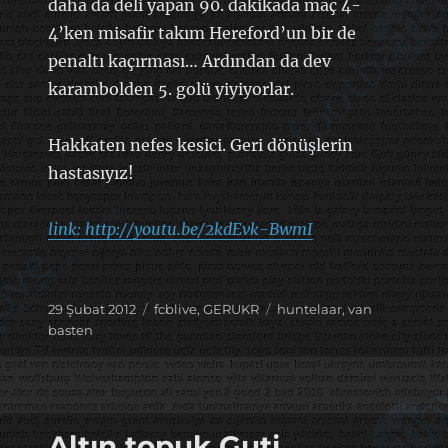
daha da deli yapan 90. dakikada maç 4-
4’ken misafir takım Hereford’un bir de
penaltı kaçırması… Ardından da dev
karambolden 5. golü yiyiyorlar.
Hakkaten nefes kesici. Geri dönüşlerin
hastasıyız!
link: http://youtu.be/2kdEvk-BwmI
Yayın
Kategoriler
Etiketler
29 Şubat 2012
fcblive
,
GERUKR
huntelaar
,
van
tarihi
basten
Altın topuk Guti