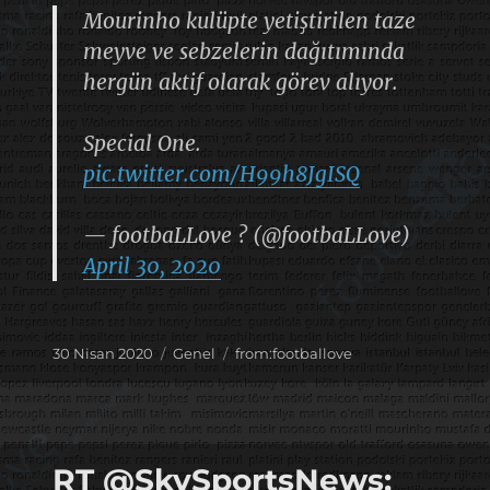
Mourinho kulüpte yetiştirilen taze
meyve ve sebzelerin dağıtımında
hergün aktif olarak görev alıyor.
Special One.
pic.twitter.com/H99h8JgISQ
— footbaLLove ? (@footbaLLove)
April 30, 2020
Yayın
Kategoriler
Etiketler
30 Nisan 2020
Genel
from:footballove
tarihi
RT @SkySportsNews: