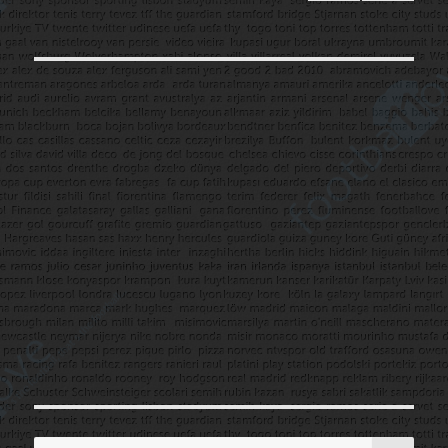
SON
sayfalaması
RAKI
SAYF
A
AR