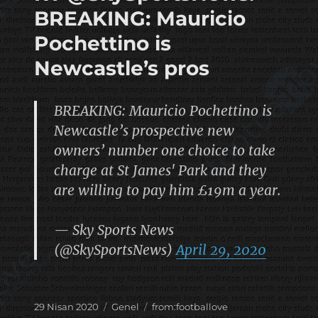
BREAKING: Mauricio
Pochettino is
Newcastle’s pros
BREAKING: Mauricio Pochettino is
Newcastle’s prospective new
owners’ number one choice to take
charge at St James' Park and they
are willing to pay him £19m a year.
— Sky Sports News
(@SkySportsNews)
April 29, 2020
Yayın
Kategoriler
Etiketler
29 Nisan 2020
Genel
from:footballove