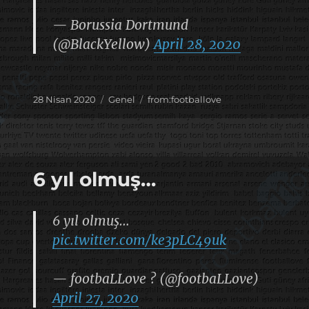
— Borussia Dortmund
(@BlackYellow)
April 28, 2020
Yayın
Kategoriler
Etiketler
28 Nisan 2020
Genel
from:footballove
tarihi
6 yıl olmuş…
6 yıl olmuş…
pic.twitter.com/ke3pLC49uk
— footbaLLove ? (@footbaLLove)
April 27, 2020