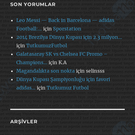
SON YORUMLAR
Leo Messi — Back in Barcelona — adidas
Football:…
için
Sporstation
2014 Brezilya Dünya Kupası için 2.3 milyon…
için
TutkumuzFutbol
Galatasaray SK vs Chelsea FC Promo –
Champions…
için
K.A
Magandalıkta son nokta
için
selinsss
Dünya Kupası Şampiyonluğu için favori
adidas…
için
Tutkumuz Futbol
ARŞIVLER