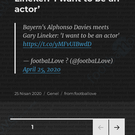
actor’
Bayern's Alphonso Davies meets
Gary Lineker: 'I want to be an actor'
https://t.co/yMFvUIBwdD
— footbaLLove ? (@footbaLLove)
April 25, 2020
Yayın
Kategoriler
Etiketler
25 Nisan 2020
Genel
from:footballove
tarihi
Yazı
SAYFA
1