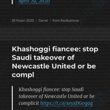
April 29, 2020
Yayın
Kategoriler
Etiketler
29 Nisan 2020
Genel
from:footballove
tarihi
Khashoggi fiancee: stop
Saudi takeover of
Newcastle United or be
compl
Khashoggi fiancee: stop Saudi
takeover of Newcastle United or be
complicit
https://t.co/xeysDG0gag