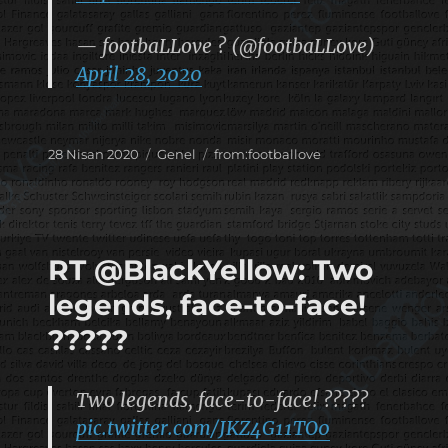
— footbaLLove ? (@footbaLLove)
April 28, 2020
Yayın
Kategoriler
Etiketler
28 Nisan 2020
Genel
from:footballove
tarihi
RT @BlackYellow: Two
legends, face-to-face!
?????
Two legends, face-to-face! ?????
pic.twitter.com/JKZ4G11TO0