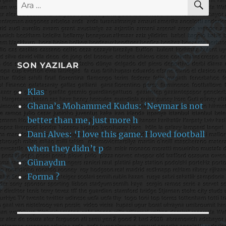
Ara:
SON YAZILAR
Klas
Ghana’s Mohammed Kudus: ‘Neymar is not
better than me, just more h
Dani Alves: ‘I love this game. I loved football
when they didn’t p
Günaydın
Forma ?