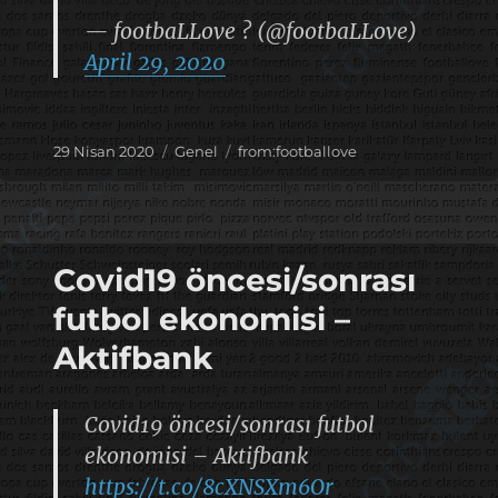
— footbaLLove ? (@footbaLLove)
April 29, 2020
Yayın
Kategoriler
Etiketler
29 Nisan 2020
Genel
from:footballove
tarihi
Covid19 öncesi/sonrası
futbol ekonomisi –
Aktifbank
Covid19 öncesi/sonrası futbol
ekonomisi – Aktifbank
https://t.co/8cXNSXm6Or