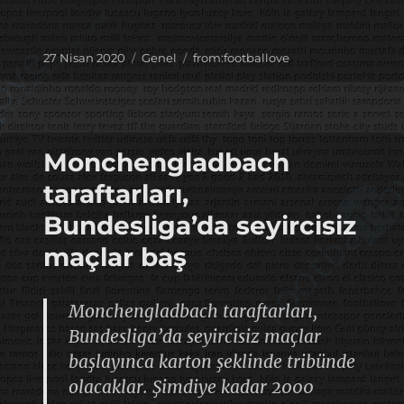
Yayın
Kategoriler
Etiketler
27 Nisan 2020
Genel
from:footballove
tarihi
Monchengladbach
taraftarları,
Bundesliga’da seyircisiz
maçlar baş
Monchengladbach taraftarları,
Bundesliga’da seyircisiz maçlar
başlayınca karton şeklinde tribünde
olacaklar. Şimdiye kadar 2000