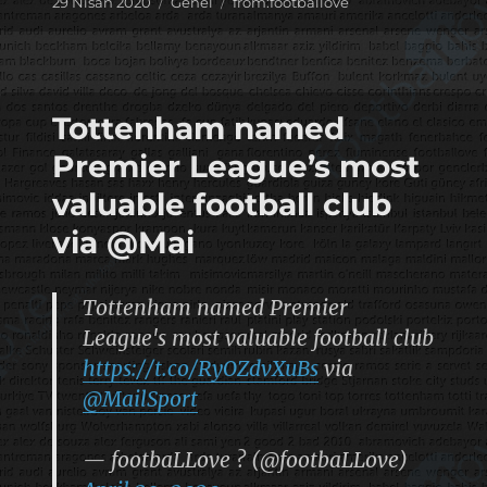
Yayın
Kategoriler
Etiketler
29 Nisan 2020
Genel
from:footballove
tarihi
Tottenham named
Premier League’s most
valuable football club
via @Mai
Tottenham named Premier
League's most valuable football club
https://t.co/RyOZdvXuBs
via
@MailSport
— footbaLLove ? (@footbaLLove)