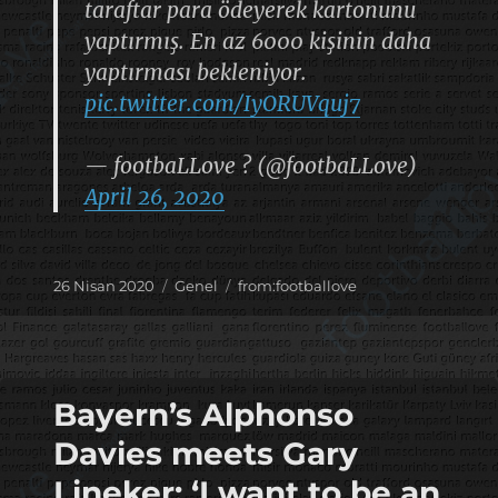
taraftar para ödeyerek kartonunu
yaptırmış. En az 6000 kişinin daha
yaptırması bekleniyor.
pic.twitter.com/IyORUVquj7
— footbaLLove ? (@footbaLLove)
April 26, 2020
Yayın
Kategoriler
Etiketler
26 Nisan 2020
Genel
from:footballove
tarihi
Bayern’s Alphonso
Davies meets Gary
Lineker: ‘I want to be an