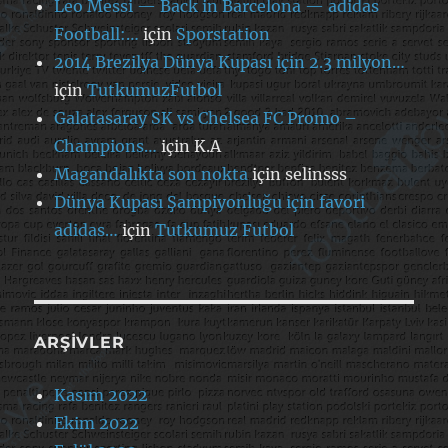
Leo Messi — Back in Barcelona — adidas
Football:…
için
Sporstation
2014 Brezilya Dünya Kupası için 2.3 milyon…
için
TutkumuzFutbol
Galatasaray SK vs Chelsea FC Promo –
Champions…
için
K.A
Magandalıkta son nokta
için
selinsss
Dünya Kupası Şampiyonluğu için favori
adidas…
için
Tutkumuz Futbol
ARŞIVLER
Kasım 2022
Ekim 2022