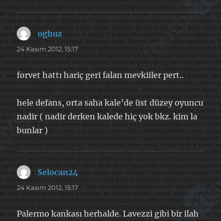
oghuz
dedi
ki:
24 Kasım 2012, 15:17
forvet hattı hariç geri falan mevkiiler pert..
hele defans, orta saha kale’de üst düzey oyuncu
nadir ( nadir derken kalede hiç yok bkz. kim la
bunlar )
Selocan24
dedi
ki:
24 Kasım 2012, 15:17
Palermo kankası herhalde. Lavezzi gibi bir ilah