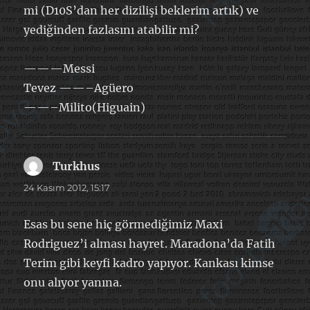
mi (D10S’dan her dizilişi beklerim artık) ve
yediğinden fazlasını atabilir mi?
———Messi
Tevez ——–Agüero
——–Milito(Higuain)
Turkhus
dedi
ki:
24 Kasım 2012, 15:17
Esas bu sene hiç görmediğimiz Maxi
Rodriguez’i alması hayret. Maradona’da Fatih
Terim gibi keyfi kadro yapıyor. Kankası kimse
onu alıyor yanına.