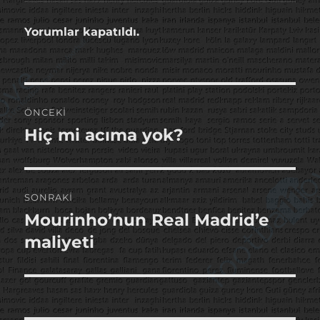
Yorumlar kapatıldı.
Yazı
ÖNCEKI
gezinmesi
Hiç mi acıma yok?
Önceki
yazı:
SONRAKI
Mourinho’nun Real Madrid’e
Sonraki
yazı:
maliyeti