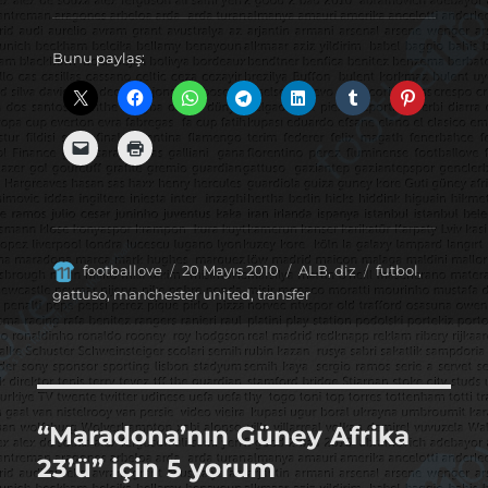
Bunu paylaş:
Yazar
Yayın
Kategoriler
Etiketler
footballove
20 Mayıs 2010
ALB
,
diz
futbol
,
tarihi
gattuso
,
manchester united
,
transfer
“Maradona’nın Güney Afrika
23’ü” için 5 yorum