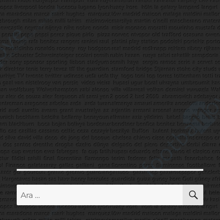
AR
Ara: