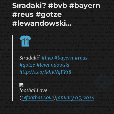
Sıradaki? #bvb #bayern
#reus #gotze
#lewandowski…
Sıradaki?
#bvb
#bayern
#reus
#gotze
#lewandowski
http://t.co/IkhvNqFV18
footbaLLove
(
@footbaLLove
)
January 05, 2014