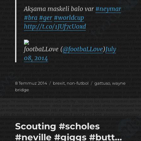
Akşama maskeli balo var
#neymar
#bra
#ger
#worldcup
http://t.co/1JUf7cU0xd
footbaLLove (
@footbaLLove
)
July
08, 2014
Yayın
Kategoriler
Etiketler
8 Temmuz 2014
brexit
,
non-futbol
gattuso
,
wayne
tarihi
bridge
Scouting #scholes
#neville #giggs #butt…