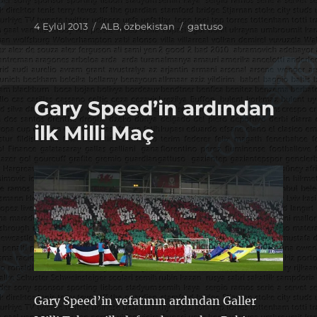
Yayın
Kategoriler
Etiketler
4 Eylül 2013
ALB
,
özbekistan
gattuso
tarihi
Gary Speed’in ardından
ilk Milli Maç
Gary Speed’in vefatının ardından Galler