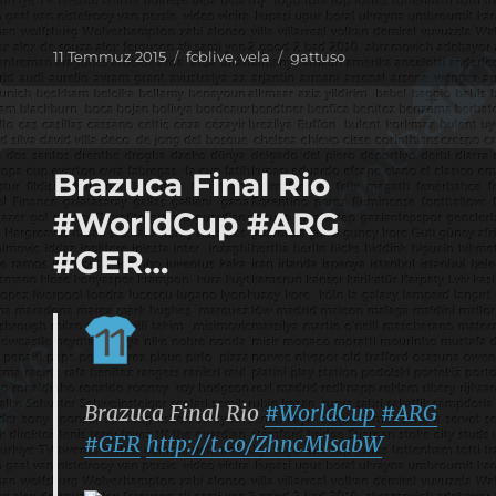
Yayın
Kategoriler
Etiketler
11 Temmuz 2015
fcblive
,
vela
gattuso
tarihi
Brazuca Final Rio
#WorldCup #ARG
#GER…
Brazuca Final Rio
#WorldCup
#ARG
#GER
http://t.co/ZhncMlsabW