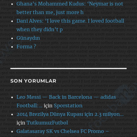
Ghana’s Mohammed Kudus: ‘Neymar is not
better than me, just more h
Dani Alves: ‘I love this game. I loved football
when they didn’t p
Günaydın
Forma ?
SON YORUMLAR
Leo Messi — Back in Barcelona — adidas
Football:…
için
Sporstation
2014 Brezilya Dünya Kupası için 2.3 milyon…
için
TutkumuzFutbol
Galatasaray SK vs Chelsea FC Promo –