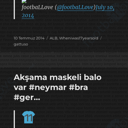
footbaLLove (
@footbaLLove
)
July 10,
2014
Yayın
Kategoriler
Etiketler
10 Temmuz 2014
ALB
,
Wheniwas17yearsold
tarihi
gattuso
Akşama maskeli balo
var #neymar #bra
#ger…