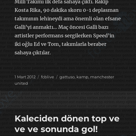
Milli Takımı ilk defa sahaya çıktı. Rakip
Kosta Rika, 90 dakika skoru 0-1 deplasman
takımının lehineydi ama önemli olan efsane
Galli’yi anmaktı… Maç öncesi Galli bazı
artistler performans sergilerken Speed’in
iki oğlu Ed ve Tom, takımlarla beraber
sahaya çıktılar.
Yayın
Kategoriler
Etiketler
1 Mart 2012
fcblive
gattuso
,
kamp
,
manchester
tarihi
united
Kaleciden dönen top ve
ve ve sonunda gol!