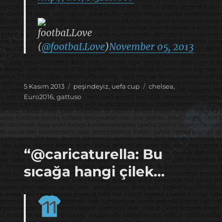
footbaLLove
(
@footbaLLove
)
November 05, 2013
Yayın
Kategoriler
Etiketler
5 Kasım 2013
peşindeyiz
,
uefa cup
chelsea
,
tarihi
Euro2016
,
gattuso
“@caricaturella: Bu
sıcağa hangi çilek…