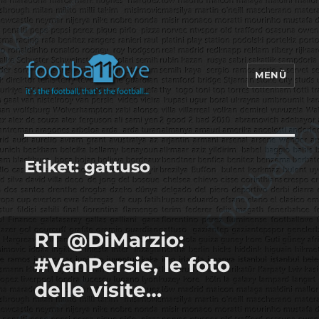
MENÜ
footbaLLove
Etiket:
gattuso
RT @DiMarzio:
#VanPersie, le foto
delle visite…