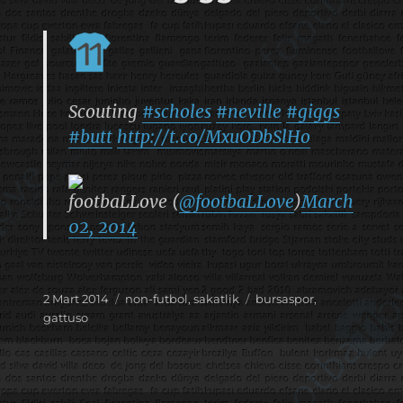
Scouting
#scholes
#neville
#giggs
#butt
http://t.co/MxuODbSlHo
footbaLLove (
@footbaLLove
)
March
02, 2014
Yayın
Kategoriler
Etiketler
2 Mart 2014
non-futbol
,
sakatlik
bursaspor
,
tarihi
gattuso