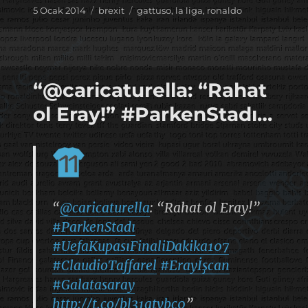
Yayın
Kategoriler
Etiketler
5 Ocak 2014
brexit
gattuso
,
la liga
,
ronaldo
tarihi
“@caricaturella: “Rahat
ol Eray!” #ParkenStadı…
“
@caricaturella
: “Rahat ol Eray!”
#ParkenStadı
#UefaKupasıFinaliDakika107
#ClaudioTaffarel
#Erayİşcan
#Galatasaray
http://t.co/bl31atvbc0
”