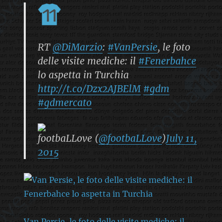
RT
@DiMarzio
:
#VanPersie
, le foto
delle visite mediche: il
#Fenerbahce
lo aspetta in Turchia
http://t.co/Dzx2AJBElM
#gdm
#gdmercato
footbaLLove (
@footbaLLove
)
July 11,
2015
Van Persie, le foto delle visite mediche: il