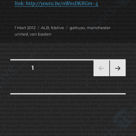
link: http://youtu.be/nWnsDK8Gm-4
Yayın
Kategoriler
Etiketler
1 Mart 2012
ALB
,
fcblive
gattuso
,
manchester
tarihi
united
,
van basten
Yazı
SAYFA
1
SON
sayfalaması
RAKI
SAYF
A