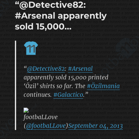
“@Detective82:
#Arsenal apparently
sold 15,000…
“
@Detective82
:
#Arsenal
apparently sold 15,000 printed
‘Özil’ shirts so far. The
#Özilmania
continues.
#Galactico
.”
footbaLLove
(
@footbaLLove
)
September 04, 2013