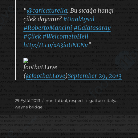
“
@caricaturella
: Bu sıcağa hangi
çilek dayanır?
#ÜnalAysal
#RobertoMancini
#Galatasaray
#Çilek
#WelcometoHell
http://t.co/xA3ioUNCNv
”
footbaLLove
(
@footbaLLove
)
September 29, 2013
Yayın
Kategoriler
Etiketler
29 Eylül 2013
non-futbol
,
respect
gattuso
,
italya
,
tarihi
wayne bridge