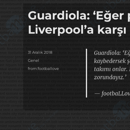
Guardiola: ‘Eğe
Liverpool’a karş
Guardiola: ‘E
Yayın
31 Aralık 2018
tarihi
kaybedersek ş
Kategoriler
Genel
takımı onlar.
Etiketler
from:footballove
zorundayız.’
— footbaLLo