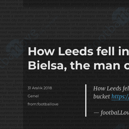
How Leeds fell i
Bielsa, the man 
How Leeds fel
Yayın
31 Aralık 2018
tarihi
bucket
https:
Kategoriler
Genel
Etiketler
from:footballove
— footbaLLo