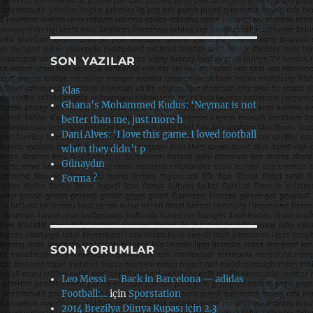
SON YAZILAR
Klas
Ghana’s Mohammed Kudus: ‘Neymar is not
better than me, just more h
Dani Alves: ‘I love this game. I loved football
when they didn’t p
Günaydın
Forma ?
SON YORUMLAR
Leo Messi — Back in Barcelona — adidas
Football:…
için
Sporstation
2014 Brezilya Dünya Kupası için 2.3