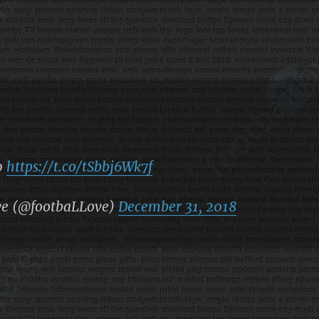
0
https://t.co/tSbbj6Wk7f
ve (@footbaLLove)
December 31, 2018