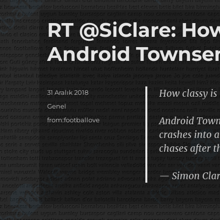
RT @SiClare: How 
Android Townsen
How classy is 
Yayın
31 Aralık 2018
tarihi
Kategoriler
Genel
Android Townse
Etiketler
from:footballove
crashes into a
chases after t
— Simon Clar