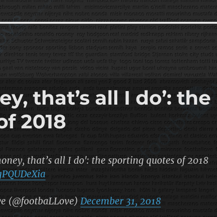
y, that’s all I do’: the
of 2018
money, that’s all I do': the sporting quotes of 2018
qgPQUDeXia
ve (@footbaLLove)
December 31, 2018