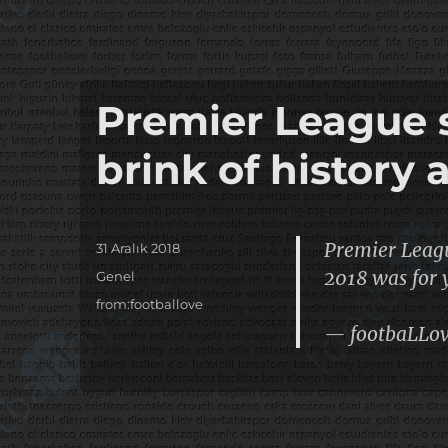
Premier League s
brink of history
Premier Leagu
Yayın
31 Aralık 2018
tarihi
2018 was for 
Kategoriler
Genel
Etiketler
from:footballove
— footbaLLo