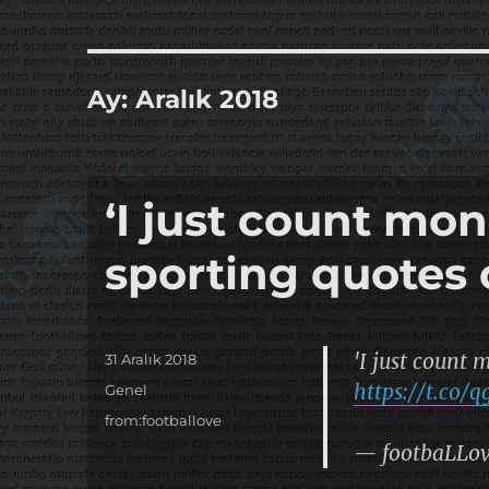
it's the football, that's the football…
footbaLLove
Ay:
Aralık 2018
‘I just count mone
sporting quotes 
'I just count 
Yayın
31 Aralık 2018
tarihi
https://t.co/
Kategoriler
Genel
Etiketler
from:footballove
— footbaLLo