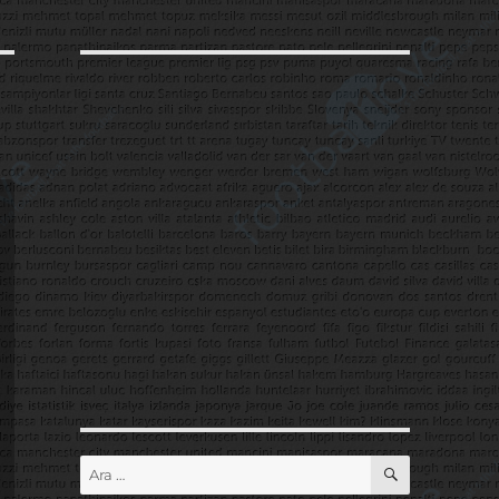
ARA
Ara: