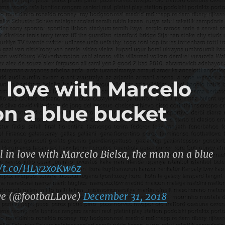
n love with Marcelo
on a blue bucket
l in love with Marcelo Bielsa, the man on a blue
//t.co/HLy2xoKw6z
ve (@footbaLLove)
December 31, 2018