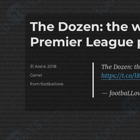
The Dozen: the 
Premier League 
The Dozen: th
Yayın
31 Aralık 2018
tarihi
https://t.co/
Kategoriler
Genel
Etiketler
from:footballove
— footbaLLo