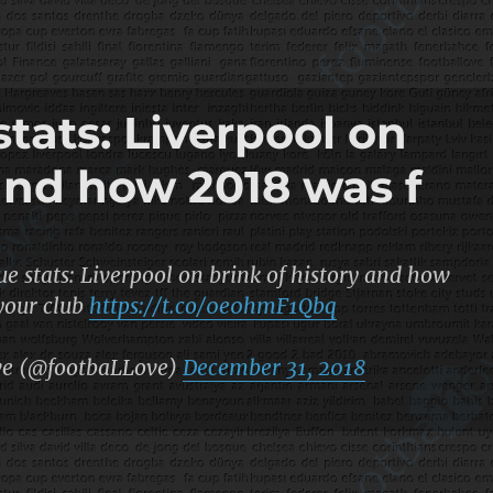
tats: Liverpool on
 and how 2018 was f
e stats: Liverpool on brink of history and how
your club
https://t.co/0e0hmF1Qbq
ve (@footbaLLove)
December 31, 2018