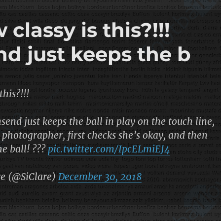
classy is this?!!!
d just keeps the b
this?!!!
nd just keeps the ball in play on the touch line,
 photographer, first checks she’s okay, and then
he ball! ???
pic.twitter.com/IpcELmiEJ4
e (@SiClare)
December 30, 2018