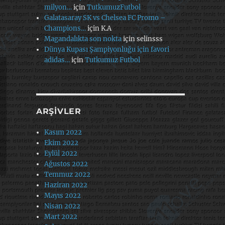
milyon…
için
TutkumuzFutbol
Galatasaray SK vs Chelsea FC Promo –
Champions…
için
K.A
Magandalıkta son nokta
için
selinsss
Dünya Kupası Şampiyonluğu için favori
adidas…
için
Tutkumuz Futbol
ARŞIVLER
Kasım 2022
Ekim 2022
Eylül 2022
Ağustos 2022
Temmuz 2022
Haziran 2022
Mayıs 2022
Nisan 2022
Mart 2022