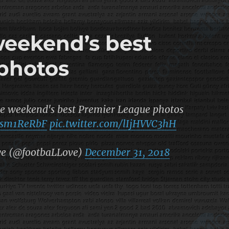
weekend’s best
photos
e weekend's best Premier League photos
l8sm1ReRbF
pic.twitter.com/lIjHVVC3hH
ve (@footbaLLove)
December 31, 2018