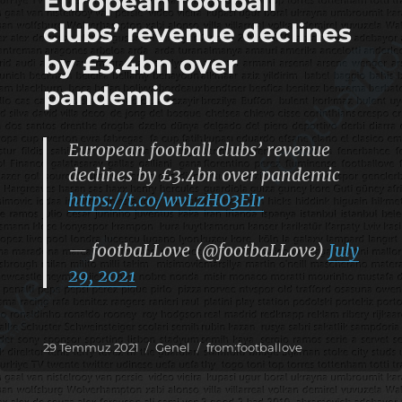
European football
clubs’ revenue declines
by £3.4bn over
pandemic
European football clubs’ revenue
declines by £3.4bn over pandemic
https://t.co/wvLzHO3EIr
— footbaLLove (@footbaLLove)
July
29, 2021
Yayın
Kategoriler
Etiketler
29 Temmuz 2021
Genel
from:footballove
tarihi