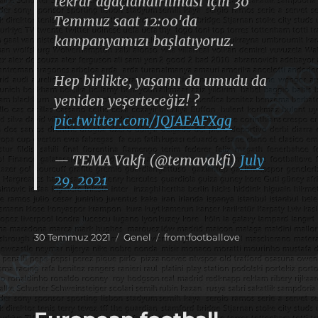
tekrar ağaçlandırılması için 30
Temmuz saat 12:00'da
kampanyamızı başlatıyoruz.
Hep birlikte, yaşamı da umudu da
yeniden yeşerteceğiz! ?
pic.twitter.com/JQJAEAFXgg
— TEMA Vakfı (@temavakfi)
July
29, 2021
Yayın
Kategoriler
Etiketler
30 Temmuz 2021
Genel
from:footballove
tarihi