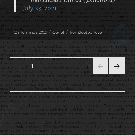
July 23, 2021
Yayın
Kategoriler
Etiketler
24 Temmuz 2021
Genel
from:footballove
tarihi
Yazı
SAYFA
1
SON
sayfalaması
RAKI
SAYF
A