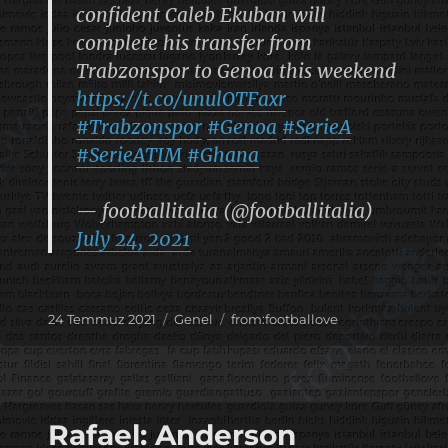
confident Caleb Ekuban will
complete his transfer from
Trabzonspor to Genoa this weekend
https://t.co/unulOTFaxr
#Trabzonspor
#Genoa
#SerieA
#SerieATIM
#Ghana
— footballitalia (@footballitalia)
July 24, 2021
Yayın
Kategoriler
Etiketler
24 Temmuz 2021
Genel
from:footballove
tarihi
Rafael: Anderson