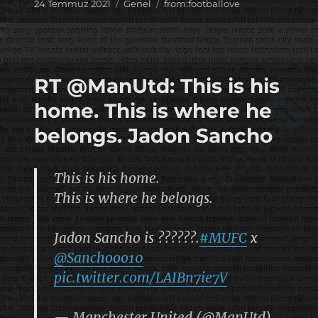
Yayın
Kategoriler
Etiketler
24 Temmuz 2021
Genel
from:footballove
tarihi
RT @ManUtd: This is his
home. This is where he
belongs. Jadon Sancho
This is his home.
This is where he belongs.
Jadon Sancho is ??????.
#MUFC
x
@Sanchooo10
pic.twitter.com/LAIBn7ie7V
— Manchester United (@ManUtd)