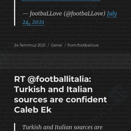
— footbaLLove (@footbaLLove)
July
24, 2021
Yayın
Kategoriler
Etiketler
24 Temmuz 2021
Genel
from:footballove
tarihi
RT @footballitalia:
Turkish and Italian
sources are confident
Caleb Ek
Turkish and Italian sources are