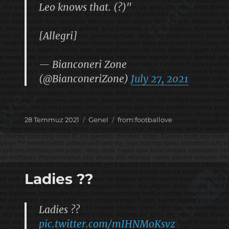
Leo knows that. (?)"
[Allegri]
— Bianconeri Zone
(@BianconeriZone)
July 27, 2021
Yayın
Kategoriler
Etiketler
28 Temmuz 2021
Genel
from:footballove
tarihi
Ladies ??
Ladies ??
pic.twitter.com/mIHNMoKsvz