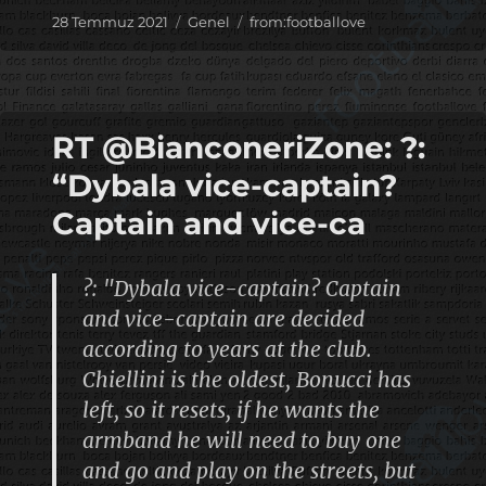
Yayın
Kategoriler
Etiketler
28 Temmuz 2021
Genel
from:footballove
tarihi
RT @BianconeriZone: ?️:
“Dybala vice-captain?
Captain and vice-ca
?️: "Dybala vice-captain? Captain
and vice-captain are decided
according to years at the club.
Chiellini is the oldest, Bonucci has
left, so it resets, if he wants the
armband he will need to buy one
and go and play on the streets, but