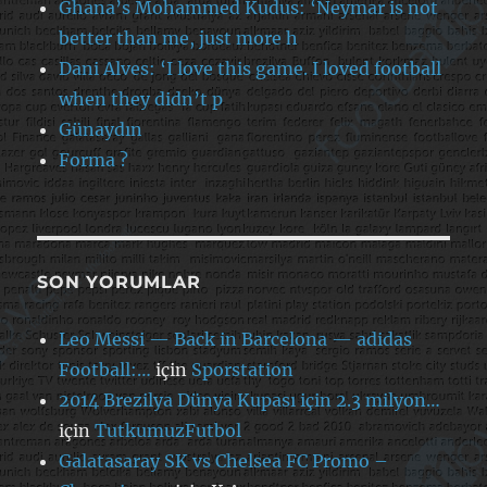
Ghana’s Mohammed Kudus: ‘Neymar is not
better than me, just more h
Dani Alves: ‘I love this game. I loved football
when they didn’t p
Günaydın
Forma ?
SON YORUMLAR
Leo Messi — Back in Barcelona — adidas
Football:…
için
Sporstation
2014 Brezilya Dünya Kupası için 2.3 milyon…
için
TutkumuzFutbol
Galatasaray SK vs Chelsea FC Promo –