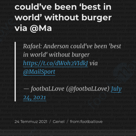
could’ve been ‘best in
world’ without burger
via @Ma
Rafael: Anderson could've been 'best
in world' without burger
https://t.co/dWoh2VIdkJ
via
@MailSport
— footbaLLove (@footbaLLove)
July
24, 2021
Yayın
Kategoriler
Etiketler
24 Temmuz 2021
Genel
from:footballove
tarihi