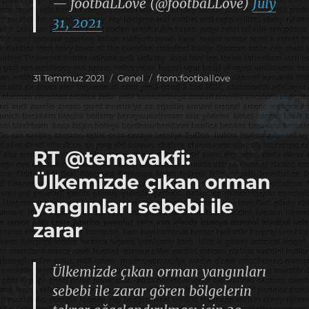
— footbaLLove (@footbaLLove)
July
31, 2021
Yayın
Kategoriler
Etiketler
31 Temmuz 2021
Genel
from:footballove
tarihi
RT @temavakfi:
Ülkemizde çıkan orman
yangınları sebebi ile
zarar
Ülkemizde çıkan orman yangınları
sebebi ile zarar gören bölgelerin