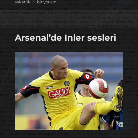
tarihi
Cok
sakatlik
bir yorum
fena!
için
Arsenal’de Inler sesleri