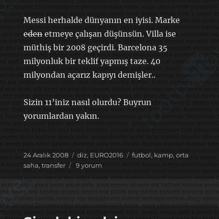
Messi herhalde dünyanın en iyisi. Marke
eden
etmeye çalışan düşünsün. Villa ise
müthiş bir 2008 geçirdi. Barcelona 35
milyonluk bir teklif yapmış taze. 40
milyondan açarız kapıyı demişler..
Sizin 11’iniz nasıl olurdu? Buyrun
yorumlardan yakın.
Yayın
Kategoriler
Etiketler
24 Aralık 2008
diz
,
EURO2016
futbol
,
kamp
,
orta
tarihi
Yılın
saha
,
transfer
9 yorum
11’i
için