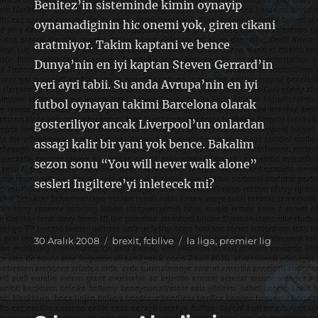
Benitez’in sisteminde kimin oynayip
oynamadiginin hic onemi yok, giren cikani
aratmiyor. Takim kaptani ve bence
Dunya’nin en iyi kaptan Steven Gerrard’in
yeri ayri tabii. Su anda Avrupa’nin en iyi
futbol oynayan takimi Barcelona olarak
gosteriliyor ancak Liverpool’un onlardan
assagi kalir bir yani yok bence. Bakalim
sezon sonu “You will never walk alone”
sesleri Ingiltere’yi inletecek mi?
Yayın
Kategoriler
Etiketler
30 Aralık 2008
brexit
,
fcblive
la liga
,
premier lig
tarihi