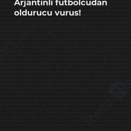
Arjantinli futbolcudan
oldurucu vurus!