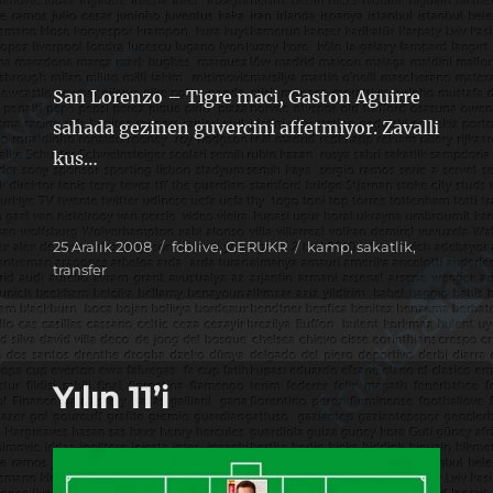
San Lorenzo – Tigre maci, Gaston Aguirre
sahada gezinen guvercini affetmiyor. Zavalli
kus…
Yayın
Kategoriler
Etiketler
25 Aralık 2008
fcblive
,
GERUKR
kamp
,
sakatlik
,
tarihi
transfer
Yılın 11’i