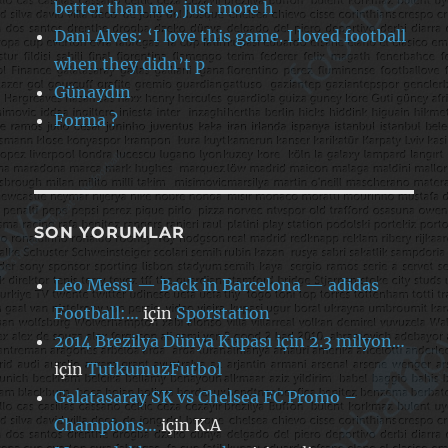
better than me, just more h
Dani Alves: ‘I love this game. I loved football
when they didn’t p
Günaydın
Forma ?
SON YORUMLAR
Leo Messi — Back in Barcelona — adidas
Football:…
için
Sporstation
2014 Brezilya Dünya Kupası için 2.3 milyon…
için
TutkumuzFutbol
Galatasaray SK vs Chelsea FC Promo –
Champions…
için
K.A