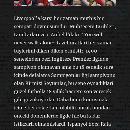
Liverpool’a karsi her zaman muthis bir
sempati duymusumdur. Muhtesem tarihleri,
taraftarlari ve o Anfield’daki ” You will
never walk alone” tazehuratlari her zaman
tuylerimi diken diken etmistir. 1990
senesinden beri Ingiltere Premier liginde
sampiyon olamayan ama bu 18 senelik sure
icinde defalarca Sampiyonlar ligi sampiyonu
olan Kirmizi Seytanlar, bu sene oynadiklari
guzel futbolla 18 yillik hasrete son verecek
gibi gozukuyorlar. Daha bunu konusmak
icin elbet cok erken olabilir ancak bundan
onceki donemlerde ligde hic bu kadar
istikrarli olmamislardi. Ispanyol hoca Rafa