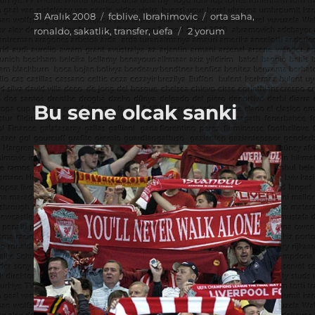
Yayın
Kategoriler
Etiketler
31 Aralık 2008
fcblive
,
Ibrahimovic
orta saha
,
tarihi
Real
ronaldo
,
sakatlik
,
transfer
,
uefa
2 yorum
Madrid’den
akıl
(!)
dolu
transferler
Bu sene olcak sanki
için