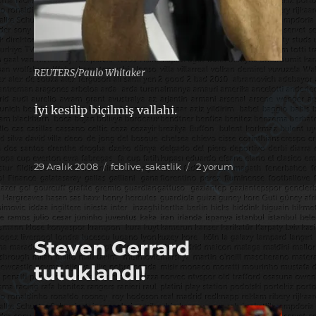
REUTERS/Paulo Whitaker
İyi kesilip biçilmiş vallahi.
Yayın
Kategoriler
Bu
29 Aralık 2008
fcblive
,
sakatlik
2 yorum
tarihi
dizler
kimin?
için
Steven Gerrard
tutuklandı!