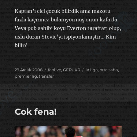
Kaptan’ı cici çocuk bilirdik ama mazotu
fazla kaçırınca bulanıyormuş onun kafa da.
Veya pub sahibi koyu Everton taraftarı olup,
uslu duran Stevie’yi ispiyonlamıştır… Kim
bilir?
Yayın
Kategoriler
Etiketler
29 Aralık 2008
fcblive
,
GERUKR
la liga
,
orta saha
,
tarihi
premier lig
,
transfer
Cok fena!