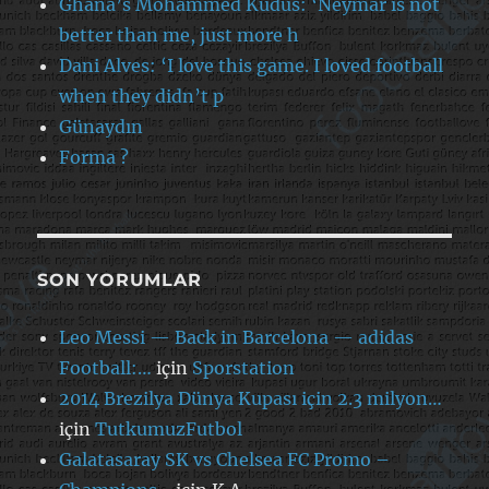
Ghana’s Mohammed Kudus: ‘Neymar is not
better than me, just more h
Dani Alves: ‘I love this game. I loved football
when they didn’t p
Günaydın
Forma ?
SON YORUMLAR
Leo Messi — Back in Barcelona — adidas
Football:…
için
Sporstation
2014 Brezilya Dünya Kupası için 2.3 milyon…
için
TutkumuzFutbol
Galatasaray SK vs Chelsea FC Promo –