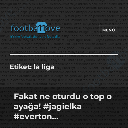
MENÜ
footbaLLove
Etiket:
la liga
Fakat ne oturdu o top o
ayağa! #jagielka
#everton…