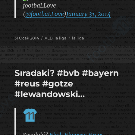
footbaLLove
(
@footbaLLove
)
January 31, 2014
Yayın
Kategoriler
Etiketler
31 Ocak 2014
ALB
,
la liga
la liga
tarihi
Sıradaki? #bvb #bayern
#reus #gotze
#lewandowski…
Sıradaki?
#bvb
#bayern
#reus