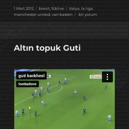
Yayın
Kategoriler
Etiketler
1 Mart 2012
brexit
,
fcblive
italya
,
la liga
,
tarihi
Füze
manchester united
,
van basten
bir yorum
mi
dedin?
için
Altın topuk Guti