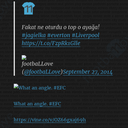
Fakat ne oturdu o top o ayağa!
#jagielka
#everton
#Liverpool
https://t.co/FzpRk1Glle
footbaLLove
(
@footbaLLove
)
September 27, 2014
What an angle. #EFC
https://vine.co/v/OZ66gxaj69h