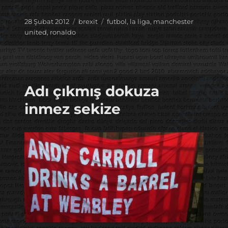
Yayın
Kategoriler
Etiketler
28 Şubat 2012
brexit
futbol
,
la liga
,
manchester
tarihi
united
,
ronaldo
Adı çıkmış dokuza
inmez sekize