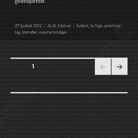
gelmişlerdir.
Yayın
Kategoriler
Etiketler
27 Şubat 2012
ALB
,
fcblive
futbol
,
la liga
,
premier
tarihi
lig
,
transfer
,
wayne bridge
Yazı
SAYFA
1
SON
sayfalaması
RAKI
SAYF
A