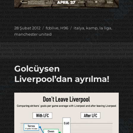
Yayın
Kategoriler
Etiketler
28 Şubat 2012
fcblive
,
H96
italya
,
kamp
,
la liga
,
tarihi
manchester united
Golcüysen
Liverpool’dan ayrılma!