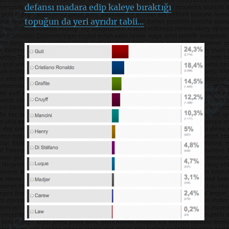
defansı madara edip kaleye bıraktığı
topuğun da yeri ayrıdır tabii…