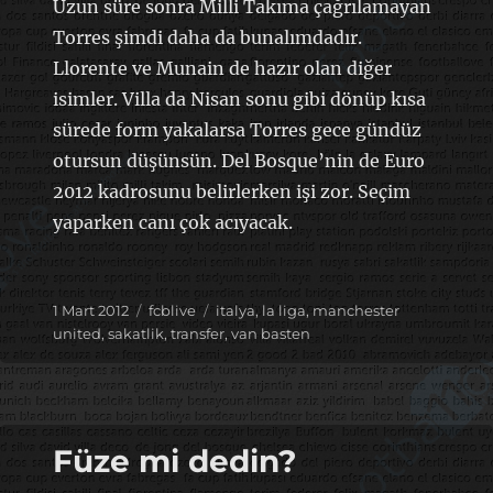
Uzun süre sonra Milli Takıma çağrılamayan
Torres şimdi daha da bunalımdadır.
Llorente ve Munain de hazır olan diğer
isimler. Villa da Nisan sonu gibi dönüp kısa
sürede form yakalarsa Torres gece gündüz
otursun düşünsün. Del Bosque’nin de Euro
2012 kadrosunu belirlerken işi zor. Seçim
yaparken canı çok acıyacak.
Yayın
Kategoriler
Etiketler
1 Mart 2012
fcblive
italya
,
la liga
,
manchester
tarihi
united
,
sakatlik
,
transfer
,
van basten
Füze mi dedin?