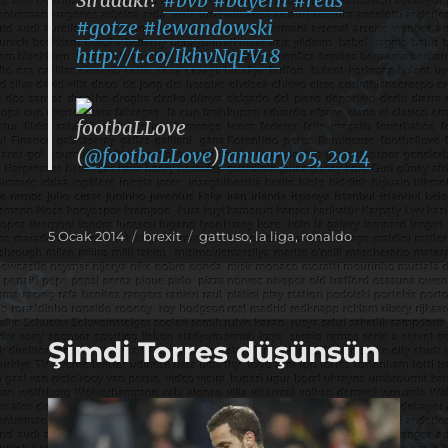
#gotze
#lewandowski
http://t.co/IkhvNqFV18
footbaLLove
(
@footbaLLove
)
January 05, 2014
Yayın
Kategoriler
Etiketler
5 Ocak 2014
brexit
gattuso
,
la liga
,
ronaldo
tarihi
Şimdi Torres düşünsün