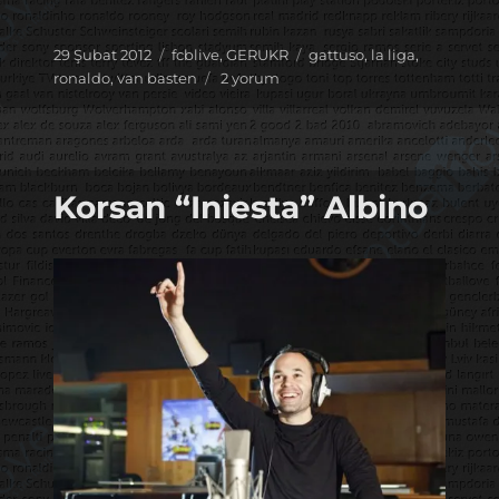
Yayın
Kategoriler
Etiketler
29 Şubat 2012
fcblive
,
GERUKR
gattuso
,
la liga
,
tarihi
Altın
ronaldo
,
van basten
2 yorum
topuk
Guti
için
Korsan “Iniesta” Albino