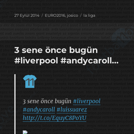
Yayın
Kategoriler
Etiketler
27 Eylül 2014
EURO2016
,
josico
la liga
tarihi
3 sene önce bugün
#liverpool #andycaroll…
3 sene önce bugün
#liverpool
#andycaroll
#luissuarez
http://t.co/EquyC8PoYU