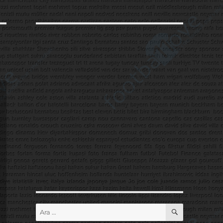
ARA
Ara: