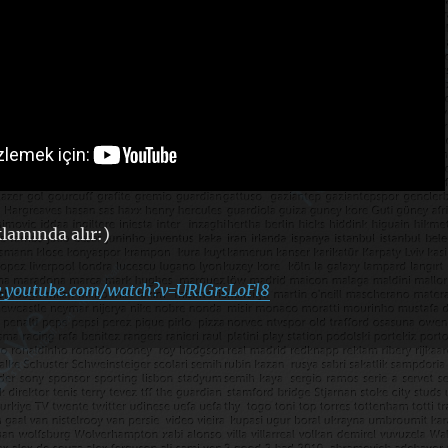
lamında alır:)
w.youtube.com/watch?v=URlGrsLoFl8