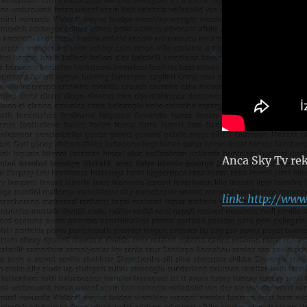
Anca Sky Tv rek
link: http://ww