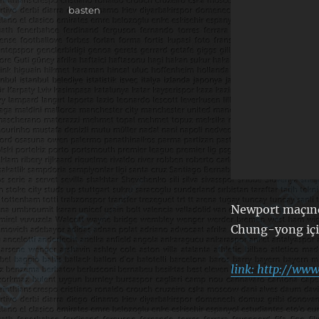
basten
Newport maçı
Chung-yong içi
link: http://w