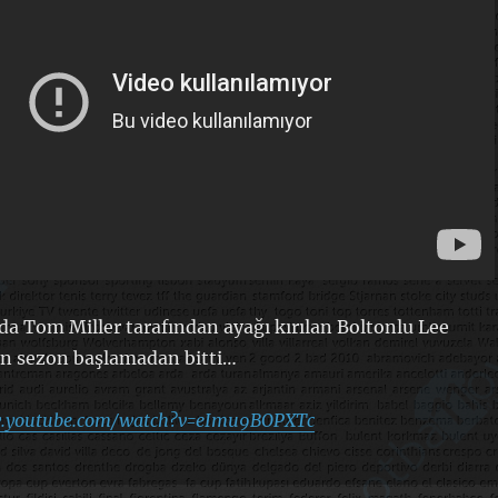
nda
Tom Miller tarafından ayağı kırılan
Boltonlu Lee
n sezon başlamadan bitti…
ww.youtube.com/watch?v=eImu9BOPXTc