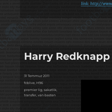
link: http://w
Harry Redknapp 
Yayın
31 Temmuz 2011
tarihi
Kategoriler
fcblive
,
H96
Etiketler
premier lig
,
sakatlik
,
transfer
,
van basten