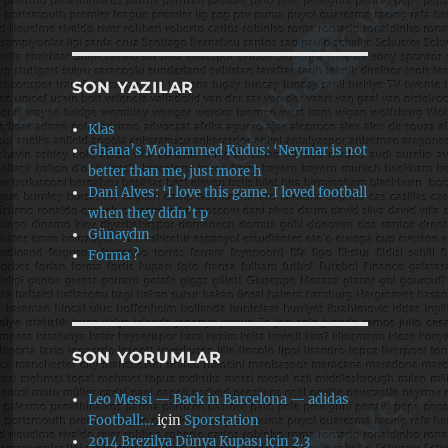
SON YAZILAR
Klas
Ghana’s Mohammed Kudus: ‘Neymar is not
better than me, just more h
Dani Alves: ‘I love this game. I loved football
when they didn’t p
Günaydın
Forma ?
SON YORUMLAR
Leo Messi — Back in Barcelona — adidas
Football:…
için
Sporstation
2014 Brezilya Dünya Kupası için 2.3