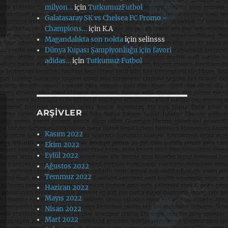
milyon…
için
TutkumuzFutbol
Galatasaray SK vs Chelsea FC Promo –
Champions…
için
K.A
Magandalıkta son nokta
için
selinsss
Dünya Kupası Şampiyonluğu için favori
adidas…
için
Tutkumuz Futbol
ARŞIVLER
Kasım 2022
Ekim 2022
Eylül 2022
Ağustos 2022
Temmuz 2022
Haziran 2022
Mayıs 2022
Nisan 2022
Mart 2022