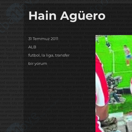
Hain Agüero
Yayın
31 Temmuz 2011
tarihi
Kategoriler
ALB
Etiketler
futbol
,
la liga
,
transfer
Hain
bir yorum
Agüero
için