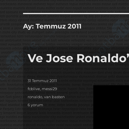
it's the football, that's the football…
footbaLLove
Ay:
Temmuz 2011
Ve Jose Ronaldo’y
Yayın
31 Temmuz 2011
tarihi
Kategoriler
fcblive
,
messi29
Etiketler
ronaldo
,
van basten
Ve
6 yorum
Jose
Ronaldo’ya
aşkını
itiraf