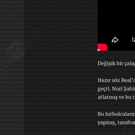
eder…
için
Değişik bir çal
Hazır söz Real’
geçti. Nuri Şah
atlatmış ve bu 
Bu futbolcuları
yapmış, taraftar