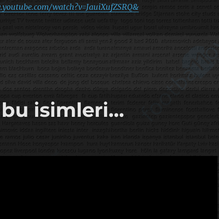
ww.youtube.com/watch?v=JauiXufZSRQ&
bu isimleri…