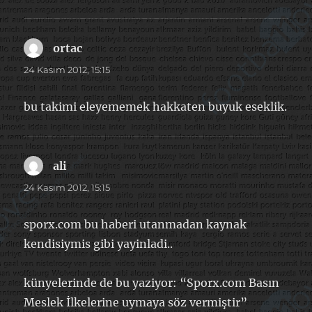
ortac
dedi
ki:
24 Kasım 2012, 15:15
bu takimi eleyememek hakkaten buyuk eseklik.
ali
dedi
ki:
24 Kasım 2012, 15:15
sporx.com bu haberi utanmadan kaynak
kendisiymis gibi yayinladi..
künyelerinde de bu yaziyor: “Sporx.com Basın
Meslek İlkelerine uymaya söz vermiştir”