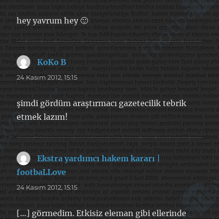
hey yavrum hey 🙂
KoKo B
dedi
ki:
24 Kasım 2012, 15:15
şimdi gördüm araştırmacı gazetecilik tebrik
etmek lazım!
Ekstra yardımcı hakem kararı |
footbaLLove
dedi
ki:
24 Kasım 2012, 15:15
[…] görmedim. Etkisiz eleman gibi ellerinde