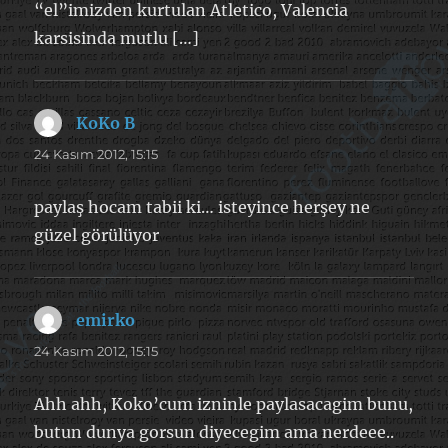
“el”imizden kurtulan Atletico, Valencia
karsisinda mutlu […]
KoKo B
dedi
ki:
24 Kasım 2012, 15:15
paylaş hocam tabii ki… isteyince herşey ne
güzel görülüyor
emirko
dedi
ki:
24 Kasım 2012, 15:15
Ahh ahh, Koko’cum izninle paylasacagim bunu,
butun dunya gorsun diyecegim ama nerdeee..