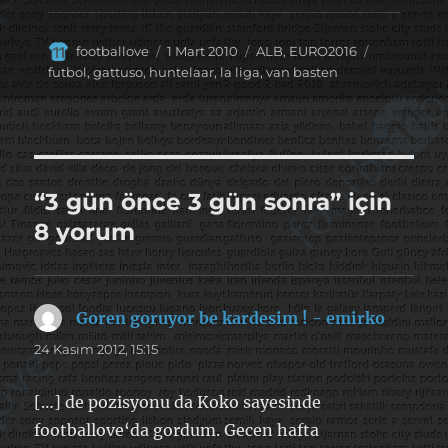
Yazar
Yayın
Kategoriler
Etiketler
footballove
1 Mart 2010
ALB
,
EURO2016
tarihi
futbol
,
gattuso
,
huntelaar
,
la liga
,
van basten
“3 gün önce 3 gün sonra” için
8 yorum
Goren goruyor be kardesim ! - emirko
dedi
ki:
24 Kasım 2012, 15:15
[…] de pozisyonu da Koko sayesinde
footballove‘da gordum. Gecen hafta