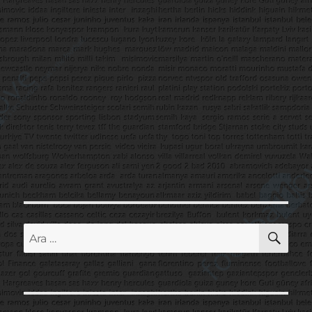
AR
Ara: