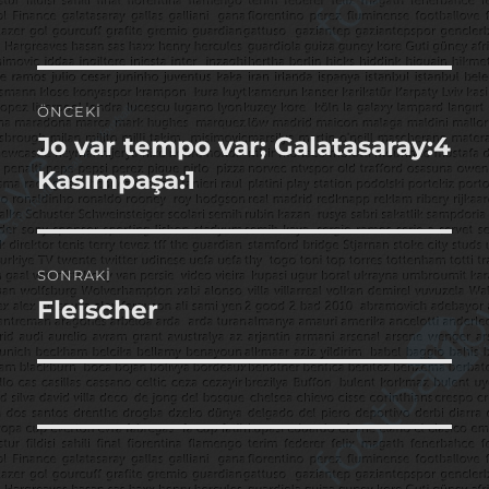
Yazı
ÖNCEKI
gezinmesi
Jo var tempo var; Galatasaray:4
Önceki
yazı:
Kasımpaşa:1
SONRAKI
Fleischer
Sonraki
yazı: