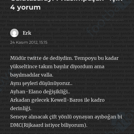
4 yorum
Erk
dedi
ki:
24 Kasım 2012, 15:15
Müdür twitte de dediydim. Tempoyu bu kadar
yükseltince takım bayılır diyordum ama
bayılmadılar valla.
Aynı şeyleri düşünüyoruz..
Ayhan-Elano değişikliği..
Arkadan gelecek Kewell-Baros ile kadro
derinliği.
Seneye alınacak çift yönlü oynayan ayıboğan bi
DMC(Rijkaard istiyor biliyorum).