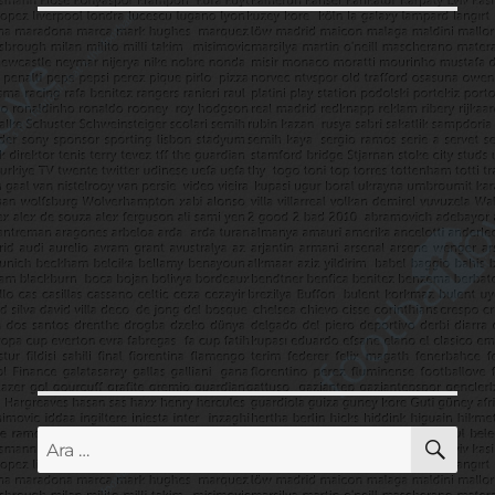
AR
Ara: