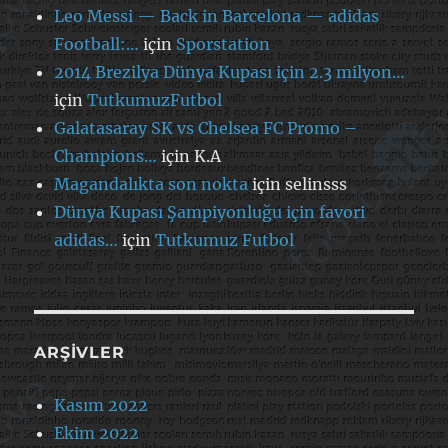
Leo Messi — Back in Barcelona — adidas
Football:…
için
Sporstation
2014 Brezilya Dünya Kupası için 2.3 milyon…
için
TutkumuzFutbol
Galatasaray SK vs Chelsea FC Promo –
Champions…
için
K.A
Magandalıkta son nokta
için
selinsss
Dünya Kupası Şampiyonluğu için favori
adidas…
için
Tutkumuz Futbol
ARŞIVLER
Kasım 2022
Ekim 2022