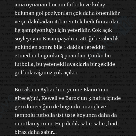
ama oynanan hücum futbolu ve kolay
bulunan gol poziyonları çok daha önemlidir
ve şu dakikadan itibaren tek hedefimiz olan
lig şampiyonluğu için yeterlidir. Çok açık
söyleyeyim Kasımpaşa’nın attığı beraberlik
golünden sonra bile 1 dakika tereddüt
etmedim bugünkü 3 puandan. Çünkü bu
futbolla, bu yetenekli ayaklarla bir şekilde
gol bulacağımız çok açıktı.
Bu takıma Ayhan’nın yerine Elano’nun
gireceğini, Kewell ve Baros’un 3 hafta içinde
geri döneceğini de bugünkü inançlı ve
tempolu futbolla üst üste koyunca daha da
umutlanıyorum. Hep dedik sabır sabır, hadi
biraz daha sabır…