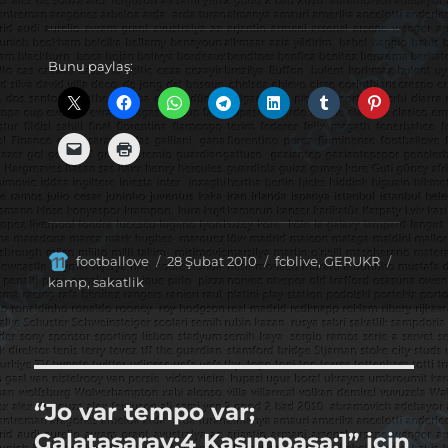
Bunu paylaş:
Yazar
Yayın
Kategoriler
Etiketle
footballove
28 Şubat 2010
fcblive
,
GERUKR
tarihi
kamp
,
sakatlik
“Jo var tempo var;
Galatasaray:4 Kasımpaşa:1” için