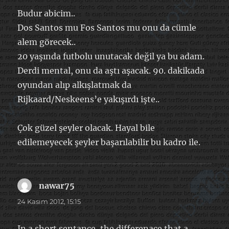
Budur abicim..
Dos Santos mu Fos Santos mu onu da cümle
alem görecek..
20 yaşında futbolu unutacak değil ya bu adam.
Derdi mental, onu da aştı aşacak. 90. dakikada
oyundan alıp alkışlatmak da
Rijkaard/Neskeens’e yakışırdı işte..
Çok güzel şeyler olacak. Hayal bile
edilemeyecek şeyler başarılabilir bu kadro ile.
nawar75
dedi
ki:
24 Kasım 2012, 15:15
In a short sentance, the differenace that a