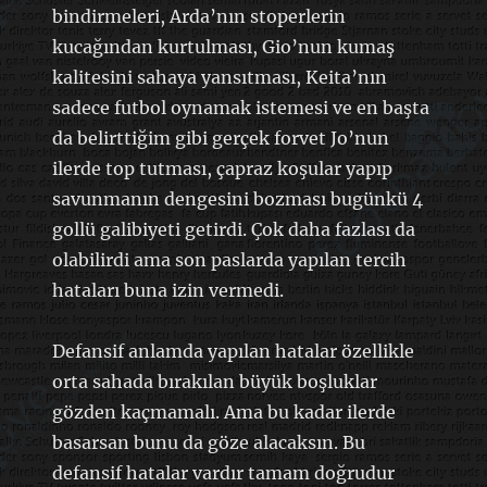
bindirmeleri, Arda’nın stoperlerin
kucağından kurtulması, Gio’nun kumaş
kalitesini sahaya yansıtması, Keita’nın
sadece futbol oynamak istemesi ve en başta
da belirttiğim gibi gerçek forvet Jo’nun
ilerde top tutması, çapraz koşular yapıp
savunmanın dengesini bozması bugünkü 4
gollü galibiyeti getirdi. Çok daha fazlası da
olabilirdi ama son paslarda yapılan tercih
hataları buna izin vermedi.
Defansif anlamda yapılan hatalar özellikle
orta sahada bırakılan büyük boşluklar
gözden kaçmamalı. Ama bu kadar ilerde
basarsan bunu da göze alacaksın. Bu
defansif hatalar vardır tamam doğrudur