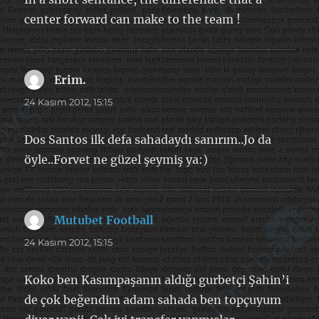
center forward can make to the team !
Erim.
dedi
ki:
24 Kasım 2012, 15:15
Dos Santos ilk defa sahadaydı sanırım..Jo da
öyle..Forvet ne güzel şeymiş ya:)
Mutubet Football
dedi
ki:
24 Kasım 2012, 15:15
Koko ben Kasımpaşanın aldığı gurbetçi Şahin’i
de çok beğendim adam sahada ben topçuyum