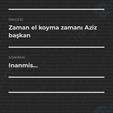
Yazı
ÖNCEKI
gezinmesi
Zaman el koyma zamanı Aziz
Önceki
yazı:
başkan
SONRAKI
Inanmis…
Sonraki
yazı: