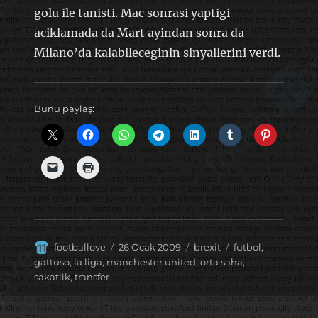
golu ile tanisti. Mac sonrasi yaptigi
aciklamada da Mart ayindan sonra da
Milano’da kalabileceginin sinyallerini verdi.
Bunu paylaş:
Yazar
Yayın
Kategoriler
Etiketler
footballove
26 Ocak 2009
brexit
futbol
,
tarihi
gattuso
,
la liga
,
manchester united
,
orta saha
,
sakatlik
,
transfer