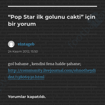
“Pop Star ilk golunu cakti” için
bir yorum
vintageb
dedi
ki:
24 Kasım 2012, 15:50
gol bahane , kendisi fena halde şahane;
http://community.livejournal.com/ohnotheydi
dnt/13806930.html
Yorumlar kapatıldı.