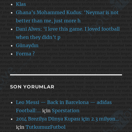
Klas
Ghana’s Mohammed Kudus: ‘Neymar is not
better than me, just more h
Dani Alves: ‘I love this game. I loved football
when they didn’t p
Günaydın
Forma ?
SON YORUMLAR
Leo Messi — Back in Barcelona — adidas
Football:…
için
Sporstation
2014 Brezilya Dünya Kupası için 2.3 milyon…
için
TutkumuzFutbol