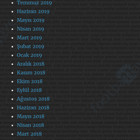
Temmuz 2019
Haziran 2019
Mayıs 2019
Nisan 2019
Mart 2019
Şubat 2019
Ocak 2019
Aralık 2018
Kasım 2018
Ekim 2018
Eylül 2018
Ağustos 2018
Haziran 2018
Mayıs 2018
Nisan 2018
Mart 2018