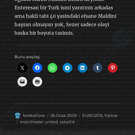
Enteresan bir Turk ismi yaratmis arkadas
ama hakli tabi 40 yasindaki efsane Maldini
hayran olmayan yok, Sezer sadece olayi
baska bir boyuta tasimis.
Bunu paylaş:
Yazar
Yayın
Kategoriler
footballove
26 Ocak 2009
EURO2016
,
fcblive
tarihi
Etiketler
manchester united
,
sakatlik