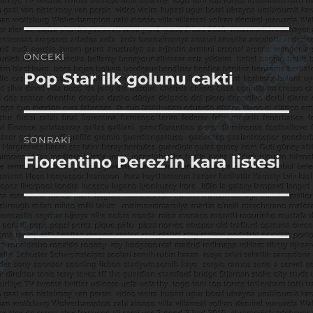
Yazı
ÖNCEKI
gezinmesi
Pop Star ilk golunu cakti
Önceki
yazı:
SONRAKI
Florentino Perez’in kara listesi
Sonraki
yazı: