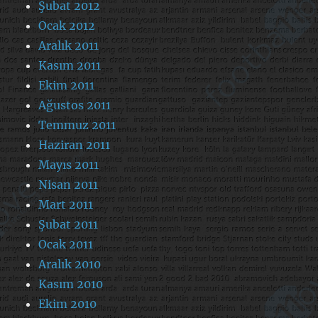
Şubat 2012
Ocak 2012
Aralık 2011
Kasım 2011
Ekim 2011
Ağustos 2011
Temmuz 2011
Haziran 2011
Mayıs 2011
Nisan 2011
Mart 2011
Şubat 2011
Ocak 2011
Aralık 2010
Kasım 2010
Ekim 2010