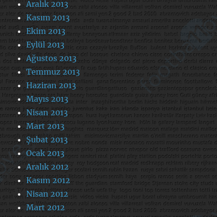
Aralık 2013
Kasım 2013
Ekim 2013
Eylül 2013
Ağustos 2013
Temmuz 2013
Haziran 2013
Mayıs 2013
Nisan 2013
Mart 2013
Şubat 2013
Ocak 2013
Aralık 2012
Kasım 2012
Nisan 2012
Mart 2012