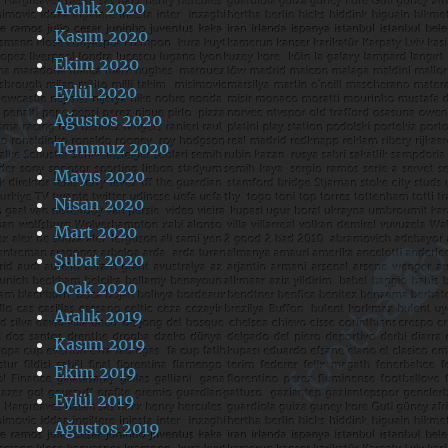
Aralık 2020
Kasım 2020
Ekim 2020
Eylül 2020
Ağustos 2020
Temmuz 2020
Mayıs 2020
Nisan 2020
Mart 2020
Şubat 2020
Ocak 2020
Aralık 2019
Kasım 2019
Ekim 2019
Eylül 2019
Ağustos 2019