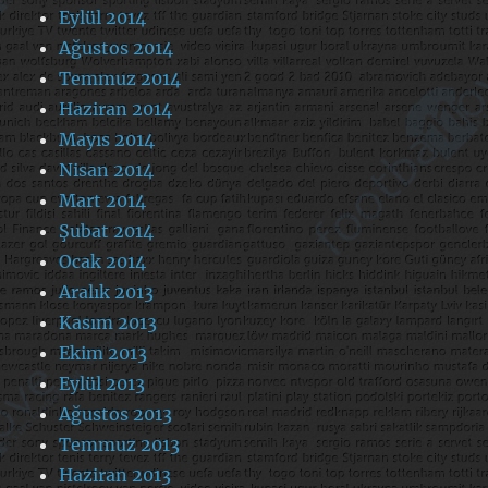
Eylül 2014
Ağustos 2014
Temmuz 2014
Haziran 2014
Mayıs 2014
Nisan 2014
Mart 2014
Şubat 2014
Ocak 2014
Aralık 2013
Kasım 2013
Ekim 2013
Eylül 2013
Ağustos 2013
Temmuz 2013
Haziran 2013