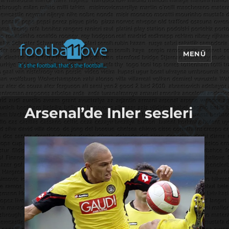
MENÜ
footbaLLove
Arsenal’de Inler sesleri