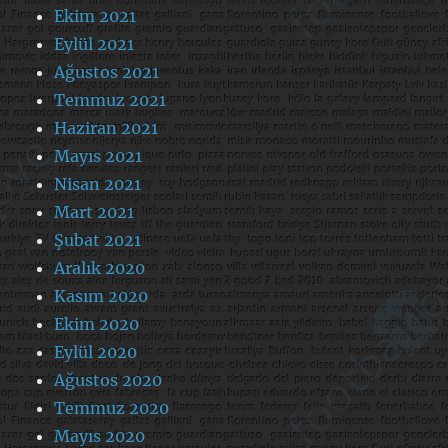
Ekim 2021
Eylül 2021
Ağustos 2021
Temmuz 2021
Haziran 2021
Mayıs 2021
Nisan 2021
Mart 2021
Şubat 2021
Aralık 2020
Kasım 2020
Ekim 2020
Eylül 2020
Ağustos 2020
Temmuz 2020
Mayıs 2020