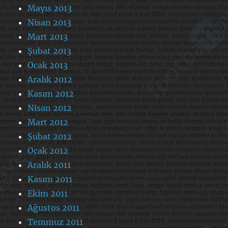
Mayıs 2013
Nisan 2013
Mart 2013
Şubat 2013
Ocak 2013
Aralık 2012
Kasım 2012
Nisan 2012
Mart 2012
Şubat 2012
Ocak 2012
Aralık 2011
Kasım 2011
Ekim 2011
Ağustos 2011
Temmuz 2011