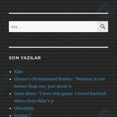
AR
Ara:
SON YAZILAR
Klas
Ghana’s Mohammed Kudus: ‘Neymar is not
better than me, just more h
Dani Alves: ‘I love this game. I loved football
when they didn’t p
Günaydın
Forma ?