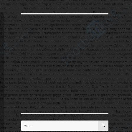
ARA
Ara: