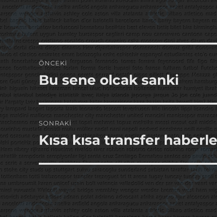
Yazı
ÖNCEKI
gezinmesi
Bu sene olcak sanki
Önceki
yazı:
SONRAKI
Kısa kısa transfer haberle
Sonraki
yazı: