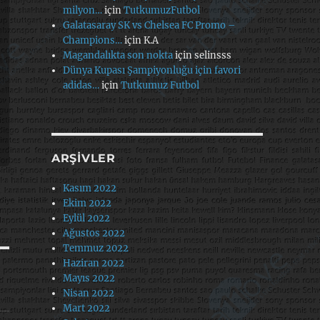
milyon…
için
TutkumuzFutbol
Galatasaray SK vs Chelsea FC Promo –
Champions…
için
K.A
Magandalıkta son nokta
için
selinsss
Dünya Kupası Şampiyonluğu için favori
adidas…
için
Tutkumuz Futbol
ARŞIVLER
Kasım 2022
Ekim 2022
Eylül 2022
Ağustos 2022
Temmuz 2022
Haziran 2022
Mayıs 2022
Nisan 2022
Mart 2022