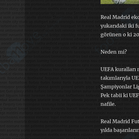
Real Madrid ek
yukarıdaki iki 
görünen o ki 20
Neden mi?
UEFA kuralları m
takımlarıyla UE
Şampiyonlar Li
Pek tabii ki UEF
nafile.
Real Madrid Fut
yılda başarılar