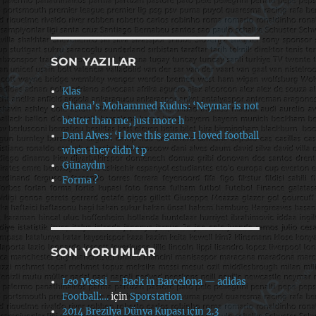
SON YAZILAR
Klas
Ghana’s Mohammed Kudus: ‘Neymar is not
better than me, just more h
Dani Alves: ‘I love this game. I loved football
when they didn’t p
Günaydın
Forma ?
SON YORUMLAR
Leo Messi — Back in Barcelona — adidas
Football:…
için
Sporstation
2014 Brezilya Dünya Kupası için 2.3