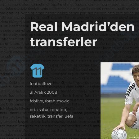
it's the football, that's the football…
footbaLLove
Real Madrid’den a
transferler
Yazar
footballove
Yayın
31 Aralık 2008
tarihi
Kategoriler
fcblive
,
Ibrahimovic
Etiketler
orta saha
,
ronaldo
,
sakatlik
,
transfer
,
uefa