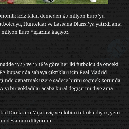
onomik kriz falan demeden 40 milyon Euro’yu
futbolcuya, Huntelaar ve Lassana Diarra’ya yatırdı ama
 milyon Euro *ıçlarına kaçıyor.
adde 17.17 ve 17.18’e göre her iki futbolcu da önceki
FA kupasında sahaya çıktıkları için Real Madrid
gi’nde oynatmak üzere sadece birini seçmek zorunda.
A’yı bir yokladılar acaba kural değişir mi diye ama
bol Direktörü Mijatoviç ve ekibini tebrik ediyor, yeni
ının devamını diliyorum.