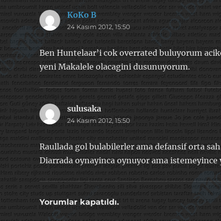
KoKo B
dedi
24 Kasım 2012, 15:50
ki:
Ben Huntelaar’i cok overrated buluyorum acikc
yeni Makalele olacagini dusunuyorum.
sulusaka
dedi
24 Kasım 2012, 15:50
ki:
Raullada gol bulabilerler ama defansif orta sahal
Diarrada oynayinca oynuyor ama istemeyince y
Yorumlar kapatıldı.