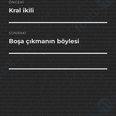
ÖNCEKI
gezinmesi
Kral ikili
Önceki
yazı:
SONRAKI
Boşa çıkmanın böylesi
Sonraki
yazı: