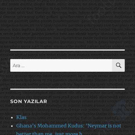
AR
Ara:
SON YAZILAR
Klas
Ghana’s Mohammed Kudus: ‘Neymar is not
better than me, just more h