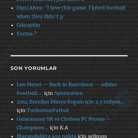
Dani Alves: ‘I love this game. I loved football
when they didn’t p
Günaydın
Forma ?
SON YORUMLAR
Leo Messi — Back in Barcelona — adidas
Football:…
için
Sporstation
2014 Brezilya Dünya Kupası için 2.3 milyon…
için
TutkumuzFutbol
Galatasaray SK vs Chelsea FC Promo –
Champions…
için
K.A
Magandalıkta son nokta
için
selinsss