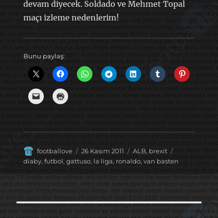
devam diyecek. Soldado ve Mehmet Topal
maçı izleme nedenlerim!
Bunu paylaş:
Yazar
Yayın
Kategoriler
Etiketler
footballove
26 Kasım 2011
ALB
,
brexit
tarihi
diaby
,
futbol
,
gattuso
,
la liga
,
ronaldo
,
van basten
Yazı