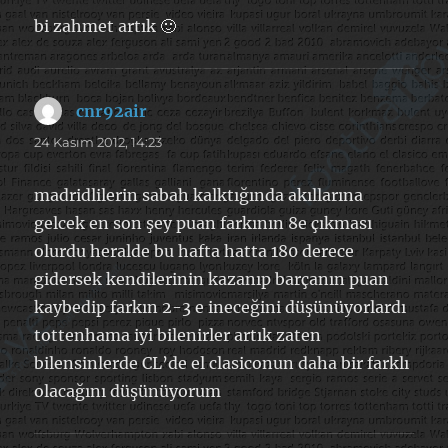
bi zahmet artık 🙂
cnr92air
dedi
ki:
24 Kasım 2012, 14:23
madridlilerin sabah kalktığında akıllarına
gelcek en son şey puan farkının 8e çıkması
olurdu heralde bu hafta hatta 180 derece
gidersek kendilerinin kazanıp barçanın puan
kaybedip farkın 2-3 e ineceğini düşünüyorlardı
tottenhama iyi bilenirler artık zaten
bilensinlerde CL’de el clasiconun daha bir farklı
olacağını düşünüyorum