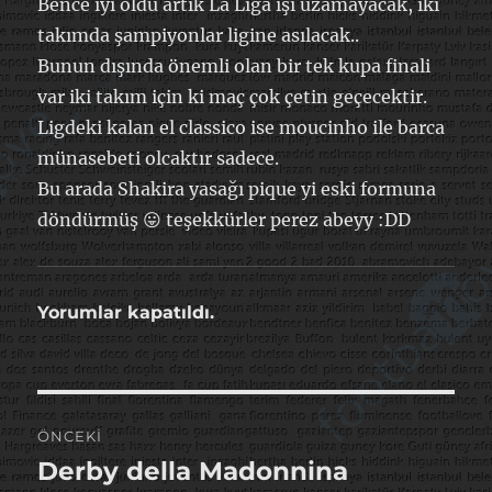
Bence iyi oldu artık La Liga işi uzamayacak, iki
takımda şampiyonlar ligine asılacak..
Bunun dışında önemli olan bir tek kupa finali
var iki takım için ki maç çok çetin geçecektir.
Ligdeki kalan el classico ise moucinho ile barca
münasebeti olcaktır sadece.
Bu arada Shakira yasağı pique yi eski formuna
döndürmüş 😛 teşekkürler perez abeyy :DD
Yorumlar kapatıldı.
Yazı
ÖNCEKI
gezinmesi
Derby della Madonnina
Önceki