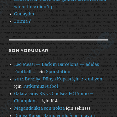
when they didn’t p
Günaydın
Forma ?
SON YORUMLAR
Leo Messi — Back in Barcelona — adidas
Football:…
için
Sporstation
2014 Brezilya Dünya Kupası için 2.3 milyon…
için
TutkumuzFutbol
Galatasaray SK vs Chelsea FC Promo –
Champions…
için
K.A
Magandalıkta son nokta
için
selinsss
Dünya Kupası Şampiyonluğu için favori