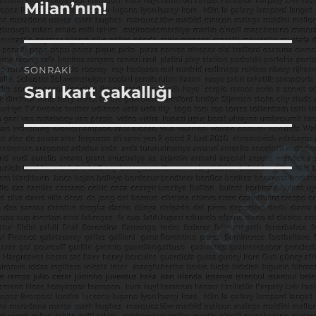
yazı:
Milan’nın!
SONRAKI
Sarı kart çakallığı
Sonraki
yazı: