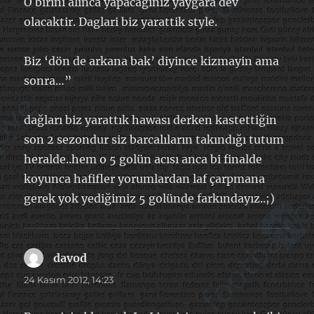
O birini alinca yapacaginiz yaygara dev
olacaktir. Daglari biz yarattik style.
Biz ‘dön de arkana bak’ diyince kizmayin ama
sonra…”
dağları biz yarattık hawası derken kastettiğin
son 2 sezondur siz barcalıların takındığı tutum
heralde..hem o 5 golün acısı anca bi finalde
koyunca hafifler yorumlardan laf çarpmana
gerek yok yediğimiz 5 golünde farkındayız..;)
davod
dedi
ki:
24 Kasım 2012, 14:23