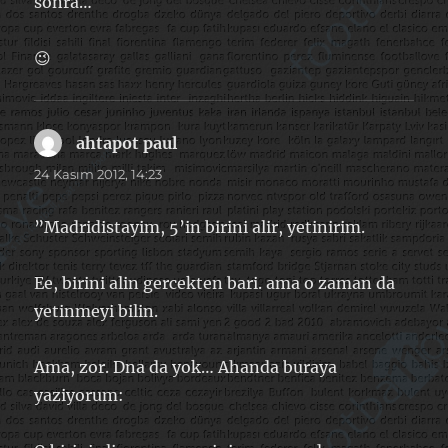
sonra…
😉
ahtapot paul
dedi
ki:
24 Kasım 2012, 14:23
”Madridistayim, 5’in birini alir, yetinirim.
Ee, birini alin gercekten bari. ama o zaman da
yetinmeyi bilin.
Ama, zor. Dna da yok… Ahanda buraya
yaziyorum: