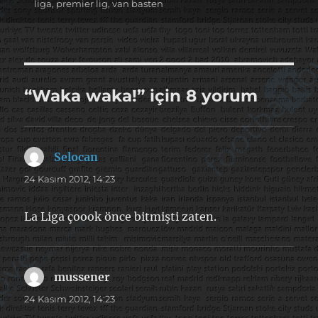
tarihi
liga
,
premier lig
,
van basten
“Waka waka!” için 8 yorum
Selocan
dedi
ki:
24 Kasım 2012, 14:23
La Liga çoook önce bitmişti zaten.
mussener
dedi
ki:
24 Kasım 2012, 14:23