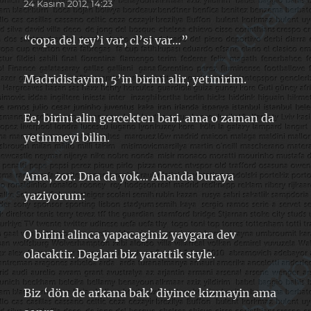
ki:
24 Kasım 2012, 14:23
“copa del rey’i var, cl’si var…”
Madridistayim, 5’in birini alir, yetinirim.
Ee, birini alin gercekten bari. ama o zaman da
yetinmeyi bilin.
Ama, zor. Dna da yok… Ahanda buraya
yaziyorum:
O birini alinca yapacaginiz yaygara dev
olacaktir. Daglari biz yarattik style.
Biz ‘dön de arkana bak’ diyince kizmayin ama