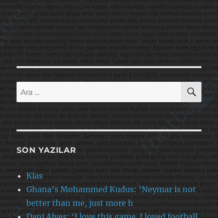
AR
Ara:
SON YAZILAR
Klas
Ghana’s Mohammed Kudus: ‘Neymar is not
better than me, just more h
Dani Alves: ‘I love this game. I loved football