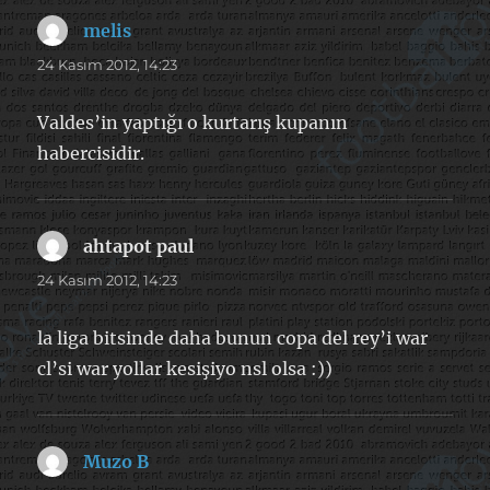
melis
dedi
ki:
24 Kasım 2012, 14:23
Valdes’in yaptığı o kurtarış kupanın
habercisidir.
ahtapot paul
dedi
ki:
24 Kasım 2012, 14:23
la liga bitsinde daha bunun copa del rey’i war
cl’si war yollar kesişiyo nsl olsa :))
Muzo B
dedi