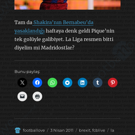
Tam da
Shakira’nın Bernabeu’da
yasaklandığı
haftaya denk geldi Pique’nin
tek golüyle galibiyet. La Liga resmen bitti
diyelim mi Madridostlar?
Bunu paylaş:
Yazar
Yayın
Kategoriler
Etiketler
footballove
3 Nisan 2011
brexit
,
fcblive
la