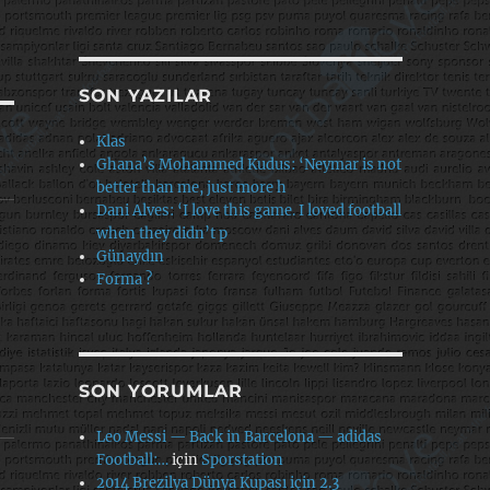
SON YAZILAR
Klas
Ghana’s Mohammed Kudus: ‘Neymar is not
better than me, just more h
Dani Alves: ‘I love this game. I loved football
when they didn’t p
Günaydın
Forma ?
SON YORUMLAR
Leo Messi — Back in Barcelona — adidas
Football:…
için
Sporstation
2014 Brezilya Dünya Kupası için 2.3