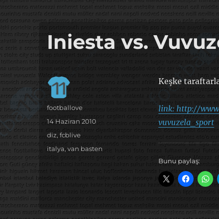
it's the football, that's the football…
footbaLLove
Iniesta vs. Vuvuz
Keşke taraftarl
Yazar
footballove
link: http://ww
Yayın
14 Haziran 2010
vuvuzela_sport
tarihi
Kategoriler
diz
,
fcblive
Etiketler
italya
,
van basten
Bunu paylaş: