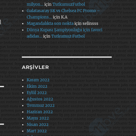
milyon…
için
TutkumuzFutbol
Galatasaray SK vs Chelsea FC Promo –
Champions…
için
K.A
]
Magandalıkta son nokta
için
selinsss
Dünya Kupası Şampiyonluğu için favori
adidas…
için
Tutkumuz Futbol
ARŞIVLER
Kasım 2022
Ekim 2022
Eylül 2022
Ağustos 2022
Temmuz 2022
Haziran 2022
Mayıs 2022
Nisan 2022
Mart 2022