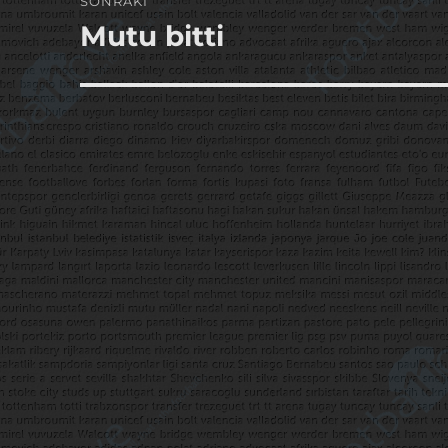
SONRAKI
Mutu bitti
Sonraki
yazı: