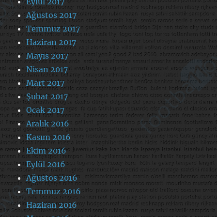
Eylül 2017
Ağustos 2017
Temmuz 2017
Haziran 2017
Mayıs 2017
Nisan 2017
Mart 2017
Şubat 2017
Ocak 2017
Aralık 2016
Kasım 2016
Ekim 2016
Eylül 2016
Ağustos 2016
Temmuz 2016
Haziran 2016