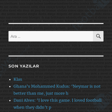
AR
Ara:
SON YAZILAR
Klas
Ghana’s Mohammed Kudus: ‘Neymar is not
better than me, just more h
Dani Alves: ‘I love this game. I loved football
when they didn’t p