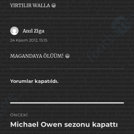
YIRTILIR WALLA 😀
Anıl Ziga
dedi
ki:
24 Kasım 2012, 15:15
MAGANDAYA ÖLÜÜM! 😀
Yorumlar kapatıldı.
Yazı
ÖNCEKI
gezinmesi
Michael Owen sezonu kapattı
Önceki
yazı: