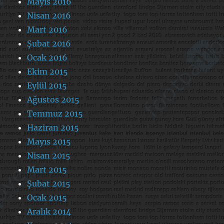
Mayıs 2016
Nisan 2016
Mart 2016
Şubat 2016
Ocak 2016
Ekim 2015
Eylül 2015
Ağustos 2015
Temmuz 2015
Haziran 2015
Mayıs 2015
Nisan 2015
Mart 2015
Şubat 2015
Ocak 2015
Aralık 2014