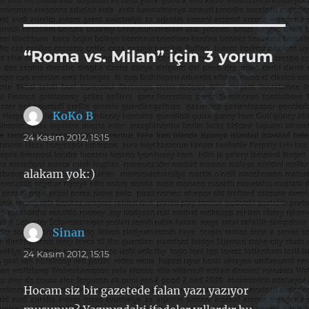
“Roma vs. Milan” için 3 yorum
KoKo B
dedi
ki:
24 Kasım 2012, 15:15
alakam yok:)
Sinan
dedi
ki:
24 Kasım 2012, 15:15
Hocam siz bir gazetede falan yazı yazıyor