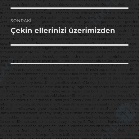
yazı:
SONRAKI
Çekin ellerinizi üzerimizden
Sonraki
yazı: