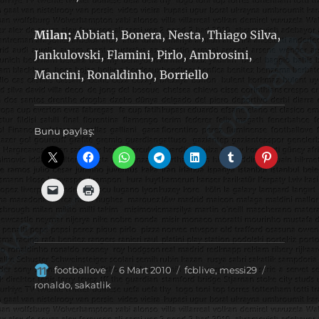
Milan;
Abbiati, Bonera, Nesta, Thiago Silva,
Jankulovski, Flamini, Pirlo, Ambrosini,
Mancini, Ronaldinho, Borriello
Bunu paylaş:
Yazar
Yayın
Kategoriler
Etiketler
footballove
6 Mart 2010
fcblive
,
messi29
tarihi
ronaldo
,
sakatlik