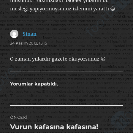
musunuz? Yazınızdaki ifadeler yıllardır bu
mesleği yapıyormuşsunuz izlenimi yarattı 😀
Sinan
dedi
ki:
24 Kasım 2012, 15:15
O zaman yıllardır gazete okuyorsunuz 😀
Yorumlar kapatıldı.
Yazı
ÖNCEKI
gezinmesi
Vurun kafasına kafasına!
Önceki