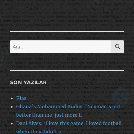
AR
Ara:
SON YAZILAR
Klas
Ghana’s Mohammed Kudus: ‘Neymar is not
better than me, just more h
Dani Alves: ‘I love this game. I loved football
when they didn’t p