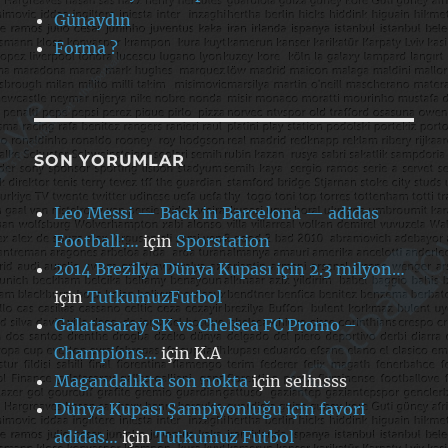
Günaydın
Forma ?
SON YORUMLAR
Leo Messi — Back in Barcelona — adidas
Football:…
için
Sporstation
2014 Brezilya Dünya Kupası için 2.3 milyon…
için
TutkumuzFutbol
Galatasaray SK vs Chelsea FC Promo –
Champions…
için
K.A
Magandalıkta son nokta
için
selinsss
Dünya Kupası Şampiyonluğu için favori
adidas…
için
Tutkumuz Futbol