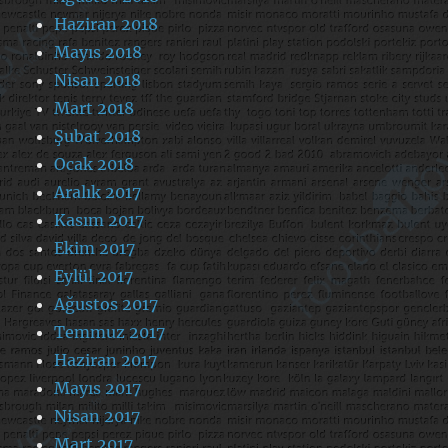
Haziran 2018
Mayıs 2018
Nisan 2018
Mart 2018
Şubat 2018
Ocak 2018
Aralık 2017
Kasım 2017
Ekim 2017
Eylül 2017
Ağustos 2017
Temmuz 2017
Haziran 2017
Mayıs 2017
Nisan 2017
Mart 2017