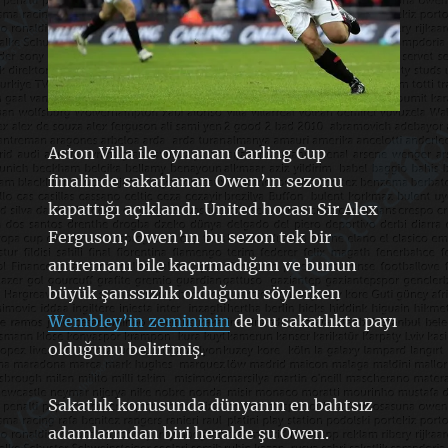
Aston Villa ile oynanan Carling Cup
finalinde sakatlanan Owen’ın sezonu
kapattığı açıklandı. United hocası Sir Alex
Ferguson; Owen’ın bu sezon tek bir
antremanı bile kaçırmadığını ve bunun
büyük şanssızlık olduğunu söylerken
Wembley’in zemininin
de bu sakatlıkta payı
olduğunu belirtmiş.
Sakatlık konusunda dünyanın en bahtsız
adamlarından biri heralde şu Owen.