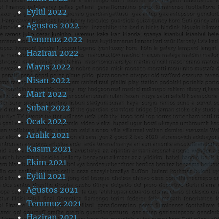
Eylül 2022
Ağustos 2022
Temmuz 2022
Haziran 2022
Mayıs 2022
Nisan 2022
Mart 2022
Şubat 2022
Ocak 2022
Aralık 2021
Kasım 2021
Ekim 2021
Eylül 2021
Ağustos 2021
Temmuz 2021
Haziran 2021