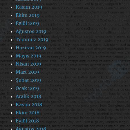
Kasım 2019
Ekim 2019
Eylül 2019
Ağustos 2019
Temmuz 2019
Haziran 2019
Mayıs 2019
Nisan 2019
Mart 2019
Şubat 2019
Ocak 2019
Aralık 2018
Kasım 2018
Ekim 2018
Eylül 2018
Ağustos 2018