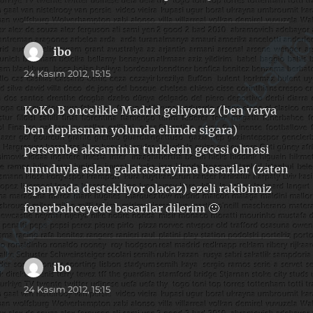
ibo
dedi
ki:
24 Kasım 2012, 15:15
KoKo B oncelikle Madrid geliyoruz (ben varya
ben deplasman yolunda elimde sigara)
persembe aksaminin turklerin gecesi olmasi
umuduyla aslan galatasarayima basarilar (zaten
ispanyada destekliyor olacaz) ezeli rakibimiz
fenerbahceyede basarilar dilerim 🙂
ibo
dedi
ki:
24 Kasım 2012, 15:15