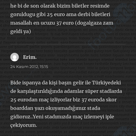
he bi de son olarak bizim biletler resimde
goruldugu gibi 25 euro ama derbi biletleri
masallah en ucuzu 37 euro (dogalgaza zam
geldi ya)
Erim.
dedi
ki:
24 Kasım 2012, 15:15
Bide ispanya da kişi başın gelir ile Türkiyedeki
de karşılaştırıldığında adamlar süper stadlarda
25 eurodan maç izliyorlar biz 37 euroda skor
boarddan yazı okuyamadığımız stada
gidioruz..Yeni stadımızda maç izlemeyi iple
çekiyorum.