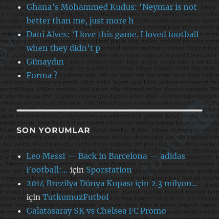
Ghana’s Mohammed Kudus: ‘Neymar is not
better than me, just more h
Dani Alves: ‘I love this game. I loved football
when they didn’t p
Günaydın
Forma ?
SON YORUMLAR
Leo Messi — Back in Barcelona — adidas
Football:…
için
Sporstation
2014 Brezilya Dünya Kupası için 2.3 milyon…
için
TutkumuzFutbol
Galatasaray SK vs Chelsea FC Promo –