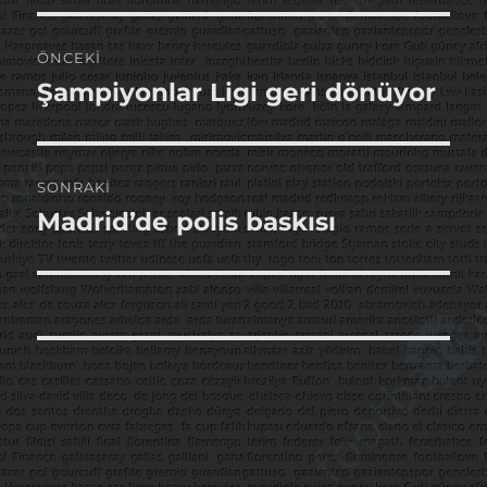
Yazı
ÖNCEKI
gezinmesi
Şampiyonlar Ligi geri dönüyor
Önceki
yazı:
SONRAKI
Madrid’de polis baskısı
Sonraki
yazı: