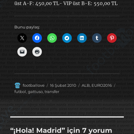
üst A-F: 450,00 TL- VIP üst B-E: 550,00 TL
Bunu paylaş:
Yazar
Yayın
Kategoriler
Etiketler
footballove
16 Şubat 2010
ALB
,
EURO2016
tarihi
futbol
,
gattuso
,
transfer
“¡Hola! Madrid” için 7 yorum