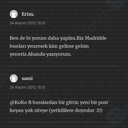
Erim.
dedi
ki:
24 Kasım 2012, 15:15
Ben de bi yorum daha yapiim.Biz Madridde
bunları yenersek kim gelirse gelsin
yeneriz.Ahanda yazıyorum.
sami
dedi
ki:
24 Kasım 2012, 15:15
@KoKo B buralardan bir gittin yeni bir post
koyan yok siteye (yetkililere duyrulur :D)