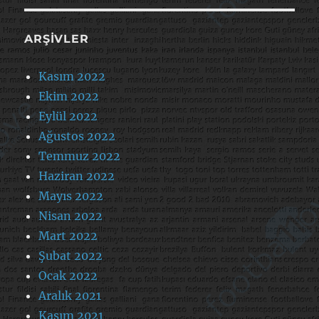
ARŞIVLER
Kasım 2022
Ekim 2022
Eylül 2022
Ağustos 2022
Temmuz 2022
Haziran 2022
Mayıs 2022
Nisan 2022
Mart 2022
Şubat 2022
Ocak 2022
Aralık 2021
Kasım 2021