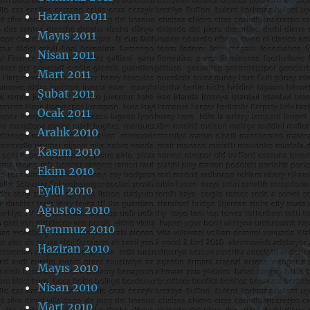
Haziran 2011
Mayıs 2011
Nisan 2011
Mart 2011
Şubat 2011
Ocak 2011
Aralık 2010
Kasım 2010
Ekim 2010
Eylül 2010
Ağustos 2010
Temmuz 2010
Haziran 2010
Mayıs 2010
Nisan 2010
Mart 2010