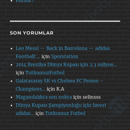
Forma ?
SON YORUMLAR
Leo Messi — Back in Barcelona — adidas
Football:…
için
Sporstation
2014 Brezilya Dünya Kupası için 2.3 milyon…
için
TutkumuzFutbol
Galatasaray SK vs Chelsea FC Promo –
Champions…
için
K.A
Magandalıkta son nokta
için
selinsss
Dünya Kupası Şampiyonluğu için favori
adidas…
için
Tutkumuz Futbol