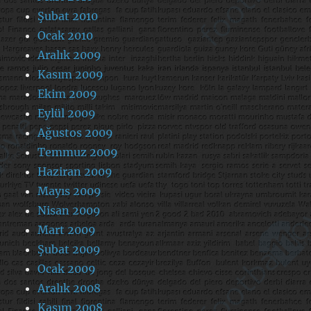
Şubat 2010
Ocak 2010
Aralık 2009
Kasım 2009
Ekim 2009
Eylül 2009
Ağustos 2009
Temmuz 2009
Haziran 2009
Mayıs 2009
Nisan 2009
Mart 2009
Şubat 2009
Ocak 2009
Aralık 2008
Kasım 2008