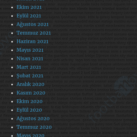
Ekim 2021
Eylül 2021
Ağustos 2021
Temmuz 2021
Haziran 2021
Mayıs 2021
Nisan 2021
Mart 2021
Şubat 2021
Aralık 2020
Kasım 2020
Ekim 2020
Eylül 2020
Ağustos 2020
Temmuz 2020
Mayıs 2020