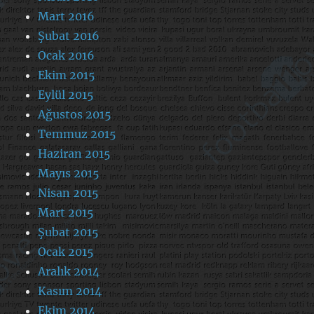
Mart 2016
Şubat 2016
Ocak 2016
Ekim 2015
Eylül 2015
Ağustos 2015
Temmuz 2015
Haziran 2015
Mayıs 2015
Nisan 2015
Mart 2015
Şubat 2015
Ocak 2015
Aralık 2014
Kasım 2014
Ekim 2014