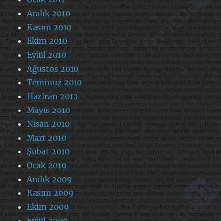
Aralık 2010
Kasım 2010
Ekim 2010
Eylül 2010
Ağustos 2010
Temmuz 2010
Haziran 2010
Mayıs 2010
Nisan 2010
Mart 2010
Şubat 2010
Ocak 2010
Aralık 2009
Kasım 2009
Ekim 2009
Eylül 2009