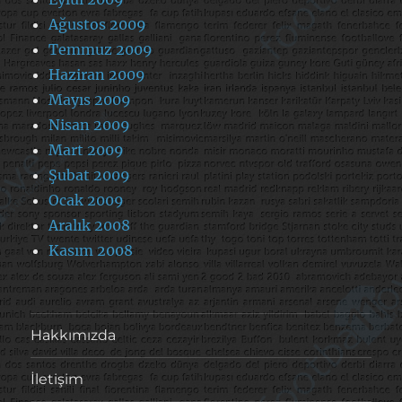
Ağustos 2009
Temmuz 2009
Haziran 2009
Mayıs 2009
Nisan 2009
Mart 2009
Şubat 2009
Ocak 2009
Aralık 2008
Kasım 2008
Hakkımızda
İletişim