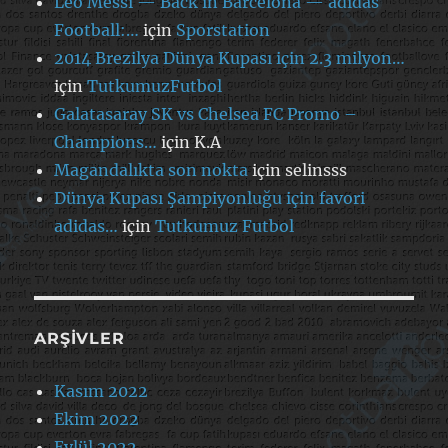
Leo Messi — Back in Barcelona — adidas
Football:…
için
Sporstation
2014 Brezilya Dünya Kupası için 2.3 milyon…
için
TutkumuzFutbol
Galatasaray SK vs Chelsea FC Promo –
Champions…
için
K.A
Magandalıkta son nokta
için
selinsss
Dünya Kupası Şampiyonluğu için favori
adidas…
için
Tutkumuz Futbol
ARŞIVLER
Kasım 2022
Ekim 2022
Eylül 2022