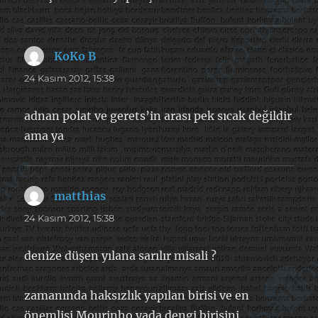
KoKo B
dedi
ki:
24 Kasım 2012, 15:38
adnan polat ve gerets’in arası pek sıcak değildir
ama ya
matthias
dedi
ki:
24 Kasım 2012, 15:38
denize düşen yılana sarılır misali ?
zamanında haksızlık yapılan birisi ve en
önemlisi Mourinho yada dengi birisini