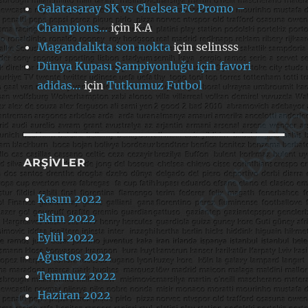
Galatasaray SK vs Chelsea FC Promo –
Champions…
için
K.A
Magandalıkta son nokta
için
selinsss
Dünya Kupası Şampiyonluğu için favori
adidas…
için
Tutkumuz Futbol
ARŞIVLER
Kasım 2022
Ekim 2022
Eylül 2022
Ağustos 2022
Temmuz 2022
Haziran 2022