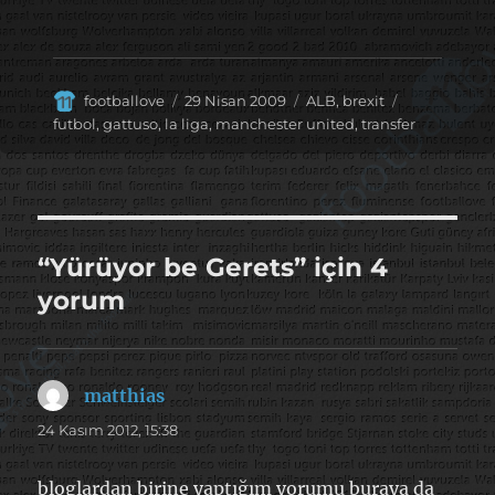
Yazar
Yayın
Kategoriler
Etiketler
footballove
29 Nisan 2009
ALB
,
brexit
tarihi
futbol
,
gattuso
,
la liga
,
manchester united
,
transfer
“Yürüyor be Gerets” için 4
yorum
matthias
dedi
ki:
24 Kasım 2012, 15:38
bloglardan birine yaptığım yorumu buraya da