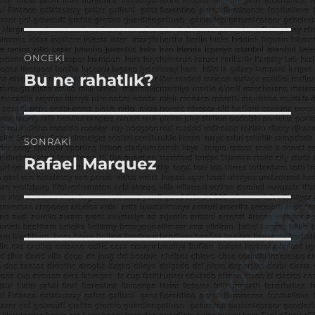
Yazı
ÖNCEKI
gezinmesi
Bu ne rahatlık?
Önceki
yazı:
SONRAKI
Rafael Marquez
Sonraki
yazı: