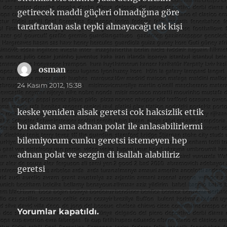
getirecek maddi güçleri olmadığına göre
taraftardan asla tepki almayacağı tek kişi
osman
dedi
ki:
24 Kasım 2012, 15:38
keske yeniden alsak geretsi cok haksizlik ettik
bu adama ama adnan polat ile anlasabilirlermi
bilemiyorum cunku geretsi istemeyen hep
adnan polat ve sezgin di isallah alabiliriz
geretsi
Yorumlar kapatıldı.