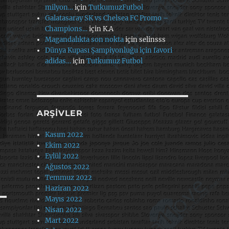
milyon…
için
TutkumuzFutbol
Galatasaray SK vs Chelsea FC Promo –
Champions…
için
K.A
Magandalıkta son nokta
için
selinsss
Dünya Kupası Şampiyonluğu için favori
adidas…
için
Tutkumuz Futbol
ARŞIVLER
Kasım 2022
Ekim 2022
Eylül 2022
Ağustos 2022
Temmuz 2022
Haziran 2022
Mayıs 2022
Nisan 2022
Mart 2022