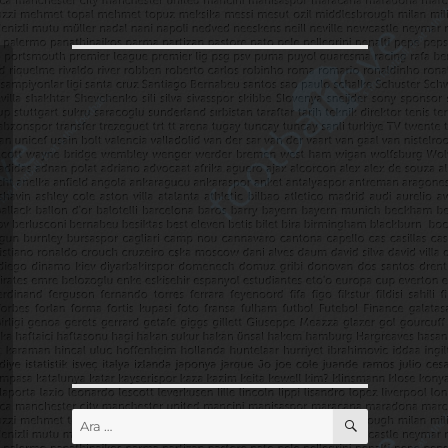
ARA
Ara: