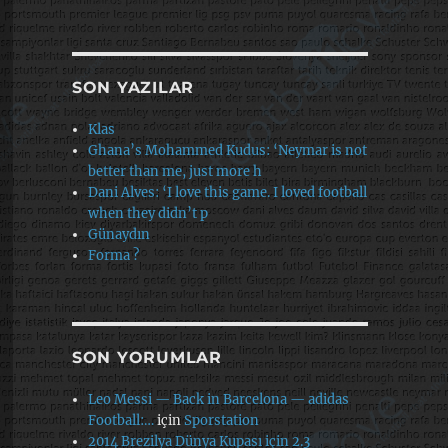
SON YAZILAR
Klas
Ghana’s Mohammed Kudus: ‘Neymar is not
better than me, just more h
Dani Alves: ‘I love this game. I loved football
when they didn’t p
Günaydın
Forma ?
SON YORUMLAR
Leo Messi — Back in Barcelona — adidas
Football:…
için
Sporstation
2014 Brezilya Dünya Kupası için 2.3