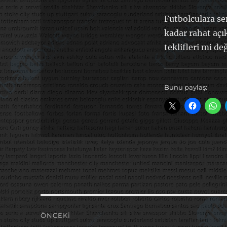
Futbolculara s
kadar rahat açı
teklifleri mi d
Bunu paylaş:
Yazı
ÖNCEKI