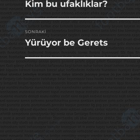
gezinmesi
Kim bu ufaklıklar?
Önceki
yazı:
SONRAKI
Yürüyor be Gerets
Sonraki
yazı: