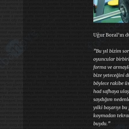
Uğur Boral’ın d
”Bu yıl bizim s
oyuncular birbir
forma ve armayla
bize yeteceğini 
böylece rakibe ü
had safhaya ulaşt
saydığım nedenle
yılki başarıyı b
koymadan tekrar
buydu.”