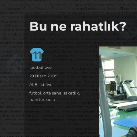
it's the football, that's the football…
footbaLLove
Bu ne rahatlık?
Yazar
footballove
Yayın
29 Nisan 2009
tarihi
Kategoriler
ALB
,
fcblive
Etiketler
futbol
,
orta saha
,
sakatlik
,
transfer
,
uefa