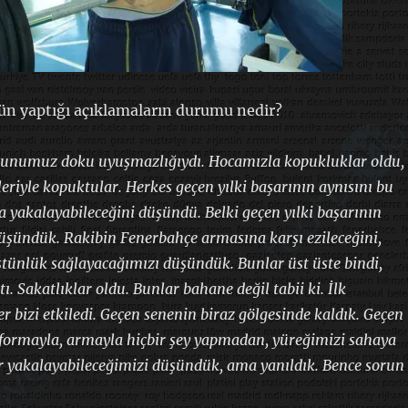
ün yaptığı açıklamaların durumu nedir?
orunumuz doku uyuşmazlığıydı. Hocamızla kopukluklar oldu,
leriyle kopuktular. Herkes geçen yılki başarının aynısını bu
 yakalayabileceğini düşündü. Belki geçen yılki başarının
düşündük. Rakibin Fenerbahçe armasına karşı ezileceğini,
stünlük sağlayacağımızı düşündük. Bunlar üst üste bindi,
ı. Sakatlıklar oldu. Bunlar bahane değil tabii ki. İlk
r bizi etkiledi. Geçen senenin biraz gölgesinde kaldık. Geçen
u formayla, armayla hiçbir şey yapmadan, yüreğimizi sahaya
 yakalayabileceğimizi düşündük, ama yanıldık. Bence sorun