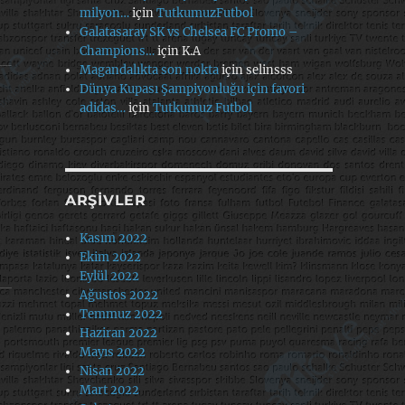
milyon…
için
TutkumuzFutbol
Galatasaray SK vs Chelsea FC Promo –
Champions…
için
K.A
Magandalıkta son nokta
için
selinsss
Dünya Kupası Şampiyonluğu için favori
adidas…
için
Tutkumuz Futbol
ARŞIVLER
Kasım 2022
Ekim 2022
Eylül 2022
Ağustos 2022
Temmuz 2022
Haziran 2022
Mayıs 2022
Nisan 2022
Mart 2022