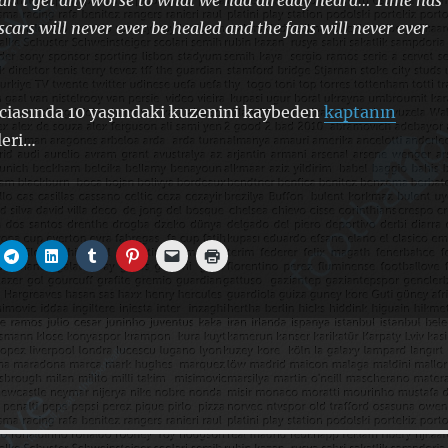
didn’t get any worse to what we had already heard… Time has
scars will never ever be healed and the fans will never ever
aciasında 10 yaşındaki kuzenini kaybeden
kaptanın
leri…