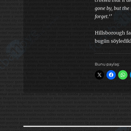
crossed that it 
gone by, but the 
forget.‘’
Hillsborough f
bugün söyledik
Bunu paylaş: