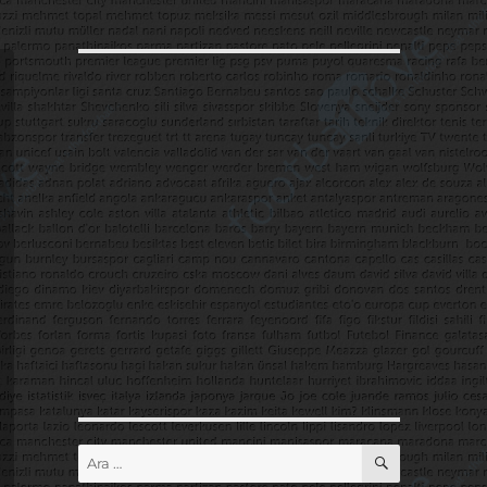
ARA
Ara: