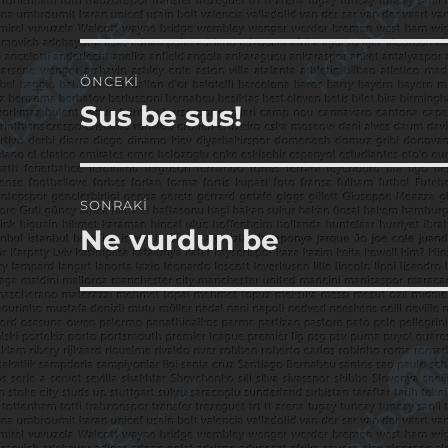
Yazı
ÖNCEKI
gezinmesi
Sus be sus!
Önceki
yazı:
SONRAKI
Ne vurdun be
Sonraki
yazı: