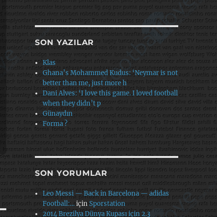
SON YAZILAR
Klas
Ghana’s Mohammed Kudus: ‘Neymar is not
better than me, just more h
Dani Alves: ‘I love this game. I loved football
when they didn’t p
Günaydın
Forma ?
SON YORUMLAR
Leo Messi — Back in Barcelona — adidas
Football:…
için
Sporstation
2014 Brezilya Dünya Kupası için 2.3