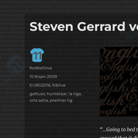
it's the football, that's the football…
footbaLLove
Steven Gerrard v
Yazar
footballove
Yayın
15 Nisan 2009
tarihi
Kategoriler
EURO2016
,
fcblive
Etiketler
gattuso
,
huntelaar
,
la liga
,
orta saha
,
premier lig
“…Going to bed t