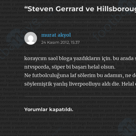
“Steven Gerrard ve Hillsborou
murat akyol
dedi
24 Kasım 2012, 15:37
ki:
koraycım saol bloga yazdıkların için. bu arad
ntvsporda, süper bi başarı helal olsun.
Ne futbolculuğuna laf sölerim bu adamın, ne d
söylemiştik yanlış liverpoolluyu aldı die. Hela
Yorumlar kapatıldı.