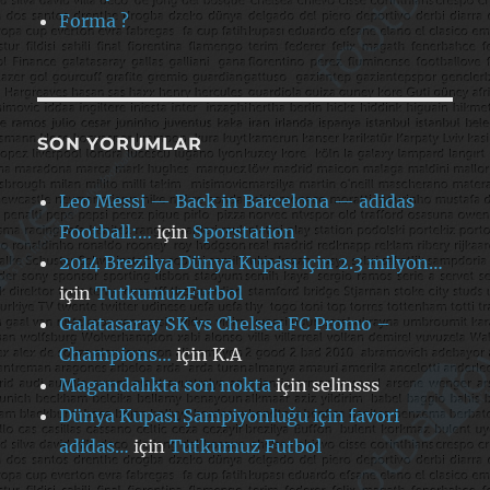
Forma ?
SON YORUMLAR
Leo Messi — Back in Barcelona — adidas
Football:…
için
Sporstation
2014 Brezilya Dünya Kupası için 2.3 milyon…
için
TutkumuzFutbol
Galatasaray SK vs Chelsea FC Promo –
Champions…
için
K.A
Magandalıkta son nokta
için
selinsss
Dünya Kupası Şampiyonluğu için favori
adidas…
için
Tutkumuz Futbol