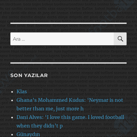
AR
Ara:
SON YAZILAR
Klas
Ghana’s Mohammed Kudus: ‘Neymar is not
better than me, just more h
Dani Alves: ‘I love this game. I loved football
when they didn’t p
Günaydın