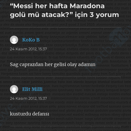
“Messi her hafta Maradona
golü mü atacak?” için 3 yorum
KoKo B
dedi
ki:
24 Kasım 2012, 15:37
Sag caprazdan her gelisi olay adamın
Elit Milli
dedi
ki:
24 Kasım 2012, 15:37
kusturdu defansı