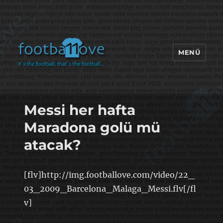
MENÜ
footbaLLove
Messi her hafta
Maradona golü mü
atacak?
[flv]http://img.footballove.com/video/22_
03_2009_Barcelona_Malaga_Messi.flv[/fl
v]