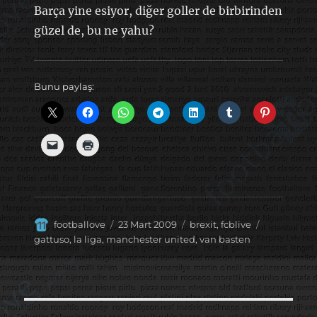
Barça yine esiyor, diğer goller de birbirinden
güzel de, bu ne yahu?
Bunu paylaş:
Yazar
Yayın
Kategoriler
Etiketler
footballove
23 Mart 2009
brexit
,
fcblive
tarihi
gattuso
,
la liga
,
manchester united
,
van basten