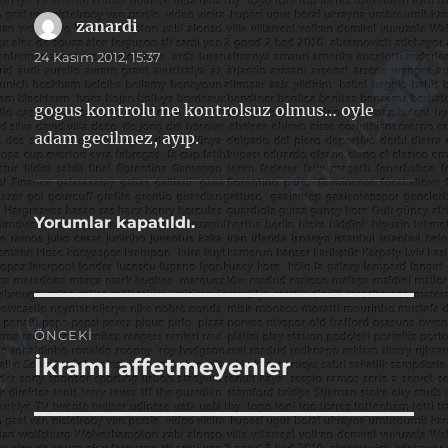
zanardi
dedi
ki:
24 Kasım 2012, 15:37
gogus kontrolu ne kontrolsuz olmus… oyle
adam gecilmez, ayıp.
Yorumlar kapatıldı.
Yazı
ÖNCEKI
gezinmesi
İkramı affetmeyenler
Önceki
yazı: