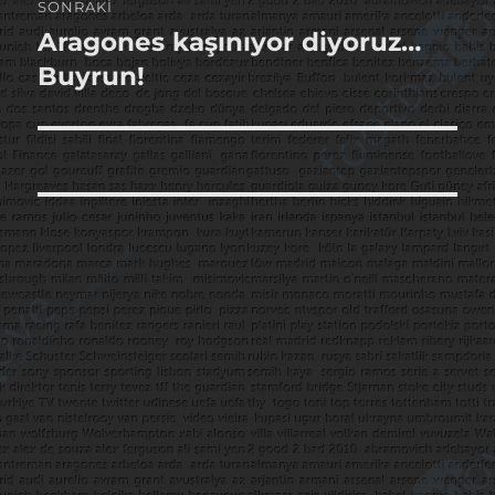
SONRAKI
Aragones kaşınıyor diyoruz…
Sonraki
yazı:
Buyrun!