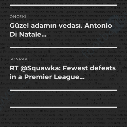
Yazı
ÖNCEKI
gezinmesi
Güzel adamın vedası. Antonio
Önceki
yazı:
Di Natale…
SONRAKI
RT @Squawka: Fewest defeats
Sonraki
yazı:
in a Premier League…