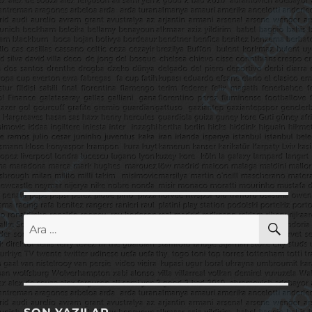
AR
Ara: