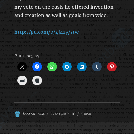
my vote on the basis he offered invention
and creation as well as goals from wide.
http://gu.com/p/4j4zy/stw
Bunu paylaş:
Yazar
Yayın
Kategoriler
footballove
16 Mayıs 2016
Genel
tarihi