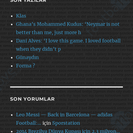
SON YAZILAR
Klas
Ghana’s Mohammed Kudus: ‘Neymar is not
better than me, just more h
Dani Alves: ‘I love this game. I loved football
when they didn’t p
Günaydın
Forma ?
SON YORUMLAR
Leo Messi — Back in Barcelona — adidas
Football:…
için
Sporstation
2014 Brezilya Dünya Kupası için 2.3 milyon…