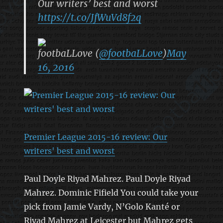
Our writers’ best and worst
https://t.co/JfWuVd8f2q
footbaLLove (
@footbaLLove
)
May
16, 2016
Premier League 2015-16 review: Our
writers' best and worst
Paul Doyle Riyad Mahrez. Paul Doyle Riyad
Mahrez. Dominic Fifield You could take your
pick from Jamie Vardy, N’Golo Kanté or
Riyad Mahrez at Leicester but Mahrez gets