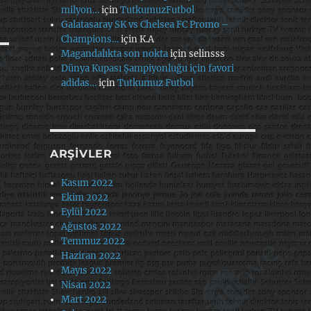
milyon…
için
TutkumuzFutbol
Galatasaray SK vs Chelsea FC Promo –
Champions…
için
K.A
Magandalıkta son nokta
için
selinsss
Dünya Kupası Şampiyonluğu için favori
adidas…
için
Tutkumuz Futbol
ARŞIVLER
Kasım 2022
Ekim 2022
Eylül 2022
Ağustos 2022
Temmuz 2022
Haziran 2022
Mayıs 2022
Nisan 2022
Mart 2022