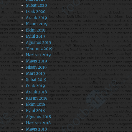
Şubat 2020
Ocak 2020
Aralık 2019
Kasım 2019
Ekim 2019
Eylül 2019
Ağustos 2019
Temmuz 2019
Haziran 2019
Mayıs 2019
Nisan 2019
Mart 2019
Şubat 2019
Ocak 2019
Aralık 2018
Kasım 2018
Ekim 2018
Eylül 2018
Ağustos 2018
Haziran 2018
Mayıs 2018