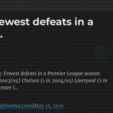
west defeats in a
…
a
: Fewest defeats in a Premier League season:
 2003/04) Chelsea (1 in 2004/05) Liverpool (2 in
ester (…
@footbaLLove
)
May 16, 2016