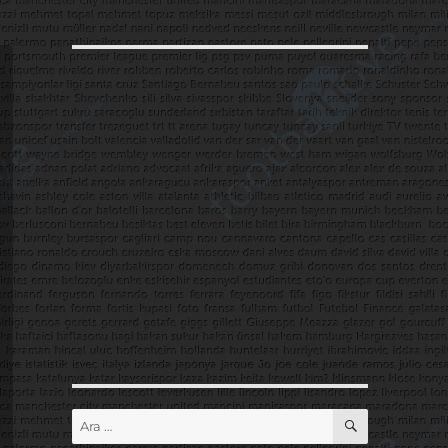
ARA
Ara: