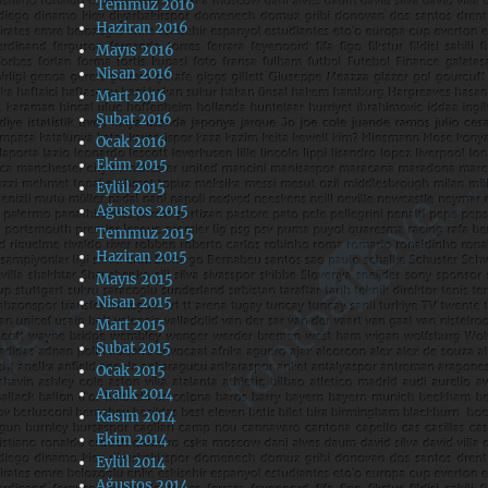
Temmuz 2016
Haziran 2016
Mayıs 2016
Nisan 2016
Mart 2016
Şubat 2016
Ocak 2016
Ekim 2015
Eylül 2015
Ağustos 2015
Temmuz 2015
Haziran 2015
Mayıs 2015
Nisan 2015
Mart 2015
Şubat 2015
Ocak 2015
Aralık 2014
Kasım 2014
Ekim 2014
Eylül 2014
Ağustos 2014