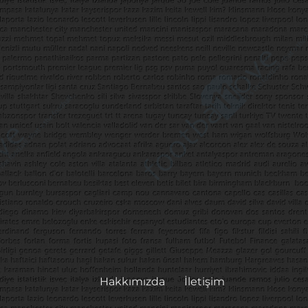
Hakkımızda
İletişim