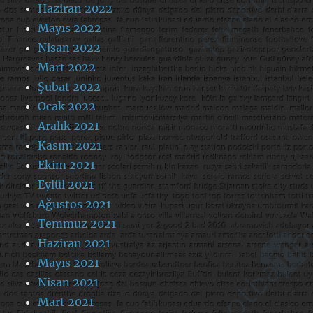
Haziran 2022
Mayıs 2022
Nisan 2022
Mart 2022
Şubat 2022
Ocak 2022
Aralık 2021
Kasım 2021
Ekim 2021
Eylül 2021
Ağustos 2021
Temmuz 2021
Haziran 2021
Mayıs 2021
Nisan 2021
Mart 2021