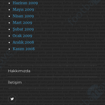
Haziran 2009
Mayıs 2009
Nisan 2009
Mart 2009
Şubat 2009
Ocak 2009
Aralık 2008
Kasım 2008
Hakkımızda
İletişim
@footballove