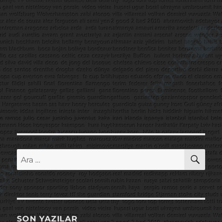
AR
Ara:
SON YAZILAR