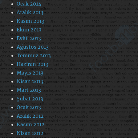
Ocak 2014
Aralık 2013
Kasım 2013
Ekim 2013
Eylül 2013
Ağustos 2013
Temmuz 2013
Haziran 2013
Mayıs 2013
Nisan 2013
Mart 2013
Şubat 2013
Ocak 2013
Aralık 2012
Kasım 2012
Nisan 2012