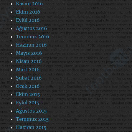
Kasım 2016
Ekim 2016
Eylül 2016
Ağustos 2016
Temmuz 2016
Haziran 2016
Mayıs 2016
Nisan 2016
Mart 2016
Şubat 2016
Ocak 2016
Ekim 2015
Eylül 2015
Ağustos 2015
Temmuz 2015
Haziran 2015