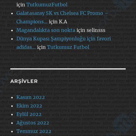
için
TutkumuzFutbol
Galatasaray SK vs Chelsea FC Promo –
Champions…
için
K.A
Magandalıkta son nokta
için
selinsss
Dünya Kupası Şampiyonluğu için favori
adidas…
için
Tutkumuz Futbol
ARŞIVLER
Kasım 2022
Ekim 2022
Eylül 2022
Ağustos 2022
Temmuz 2022