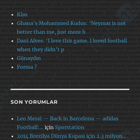
Klas
Ghana’s Mohammed Kudus: ‘Neymar is not
better than me, just more h
Dani Alves: ‘I love this game. I loved football
when they didn’t p
Günaydın
Forma ?
SON YORUMLAR
Leo Messi — Back in Barcelona — adidas
Football:…
için
Sporstation
2014 Brezilya Dünya Kupası için 2.3 milyon…