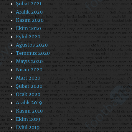
Şubat 2021
Aralık 2020
Kasım 2020
Ekim 2020
Eylül 2020
Ağustos 2020
Temmuz 2020
Mayıs 2020
Nisan 2020
Mart 2020
Şubat 2020
Ocak 2020
Aralık 2019
Kasım 2019
Ekim 2019
Eylül 2019