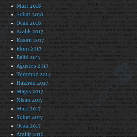
Mart 2018
Şubat 2018
Ocak 2018
Aralık 2017
Kasım 2017
Ekim 2017
Eylül 2017
Ağustos 2017
Temmuz 2017
Haziran 2017
Mayıs 2017
Nisan 2017
Mart 2017
Şubat 2017
Ocak 2017
Aralık 2016