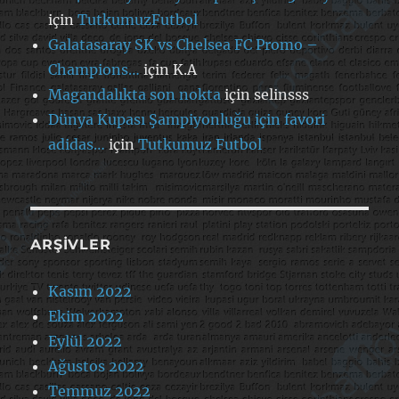
için
TutkumuzFutbol
Galatasaray SK vs Chelsea FC Promo –
Champions…
için
K.A
Magandalıkta son nokta
için
selinsss
Dünya Kupası Şampiyonluğu için favori
adidas…
için
Tutkumuz Futbol
ARŞIVLER
Kasım 2022
Ekim 2022
Eylül 2022
Ağustos 2022
Temmuz 2022