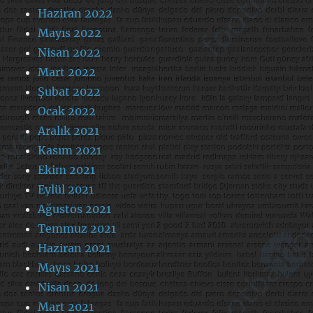
Haziran 2022
Mayıs 2022
Nisan 2022
Mart 2022
Şubat 2022
Ocak 2022
Aralık 2021
Kasım 2021
Ekim 2021
Eylül 2021
Ağustos 2021
Temmuz 2021
Haziran 2021
Mayıs 2021
Nisan 2021
Mart 2021