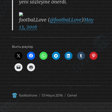
yeni sözleşme önerdi.
footbaLLove (
@footbaLLove
)
May
13, 2016
Bunu paylaş:
Yazar
Yayın
Kategoriler
footballove
13 Mayıs 2016
Genel
tarihi