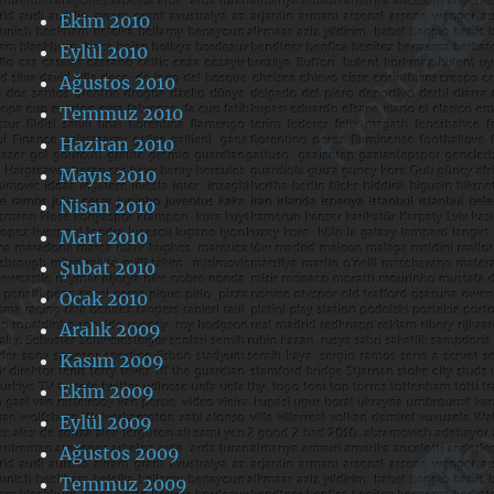
Ekim 2010
Eylül 2010
Ağustos 2010
Temmuz 2010
Haziran 2010
Mayıs 2010
Nisan 2010
Mart 2010
Şubat 2010
Ocak 2010
Aralık 2009
Kasım 2009
Ekim 2009
Eylül 2009
Ağustos 2009
Temmuz 2009