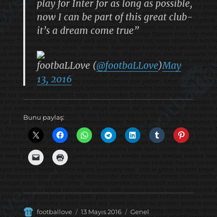
play for Inter for as long as possible,
now I can be part of this great club-
it’s a dream come true”
footbaLLove (
@footbaLLove
)
May
13, 2016
Bunu paylaş:
Yazar
Yayın
Kategoriler
footballove
13 Mayıs 2016
Genel