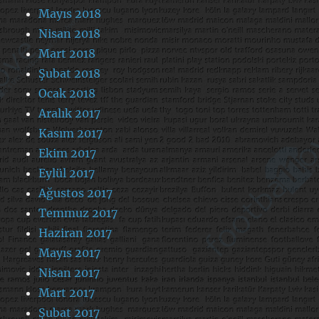
Mayıs 2018
Nisan 2018
Mart 2018
Şubat 2018
Ocak 2018
Aralık 2017
Kasım 2017
Ekim 2017
Eylül 2017
Ağustos 2017
Temmuz 2017
Haziran 2017
Mayıs 2017
Nisan 2017
Mart 2017
Şubat 2017