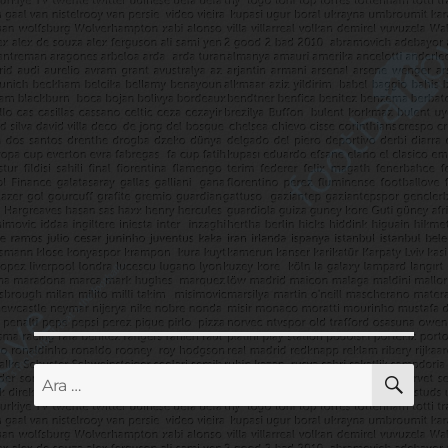
AR
Ara: