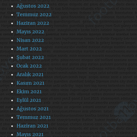
Ağustos 2022
Temmuz 2022
Haziran 2022
Mayıs 2022
Nisan 2022
Mart 2022
Şubat 2022
Ocak 2022
Aralık 2021
Kasım 2021
Ekim 2021
Eylül 2021
Ağustos 2021
Temmuz 2021
Haziran 2021
Mayıs 2021