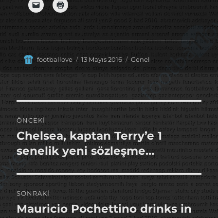
Yazar
Yayın
Kategoriler
footballove
13 Mayıs 2016
Genel
tarihi
Yazı
ÖNCEKI
gezinmesi
Chelsea, kaptan Terry’e 1
Önceki
yazı:
senelik yeni sözleşme…
SONRAKI
Mauricio Pochettino drinks in
Sonraki