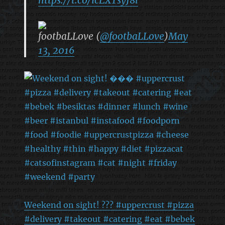
footbaLLove (
@footbaLLove
)
May
13, 2016
Weekend on sight! ??? #uppercrust #pizza
#delivery #takeout #catering #eat #bebek