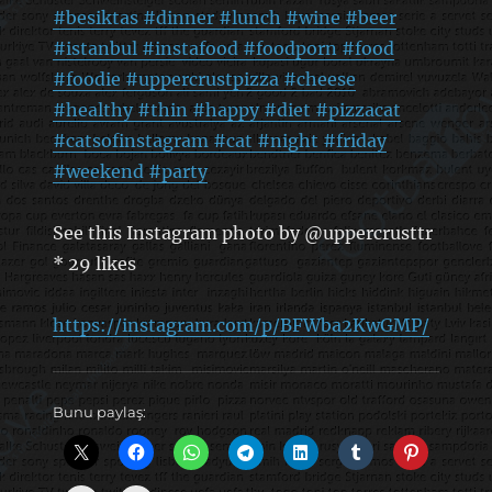
#besiktas #dinner #lunch #wine #beer
#istanbul #instafood #foodporn #food
#foodie #uppercrustpizza #cheese
#healthy #thin #happy #diet #pizzacat
#catsofinstagram #cat #night #friday
#weekend #party
See this Instagram photo by @uppercrusttr
* 29 likes
https://instagram.com/p/BFWba2KwGMP/
Bunu paylaş: