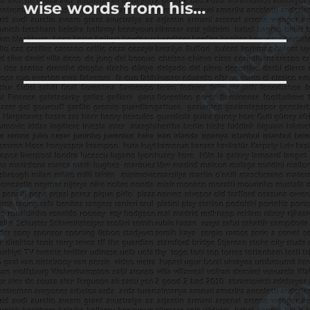
yazı:
wise words from his…