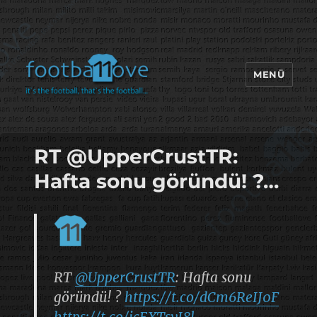
MENÜ
footbaLLove
RT @UpperCrustTR:
Hafta sonu göründü! ?…
RT
@UpperCrustTR
: Hafta sonu
göründü! ?
https://t.co/dCm6ReIJ0F
https://t.co/icEXTsyJ8l