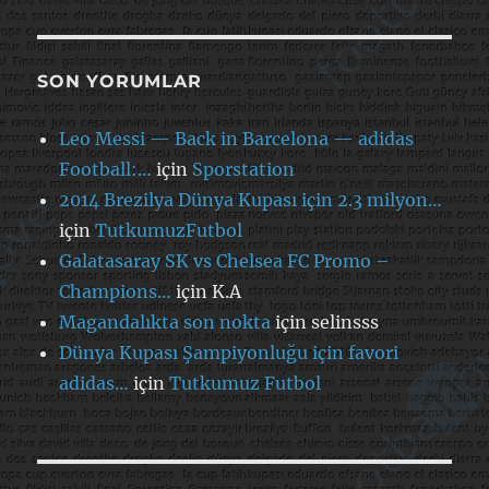
SON YORUMLAR
Leo Messi — Back in Barcelona — adidas
Football:…
için
Sporstation
2014 Brezilya Dünya Kupası için 2.3 milyon…
için
TutkumuzFutbol
Galatasaray SK vs Chelsea FC Promo –
Champions…
için
K.A
Magandalıkta son nokta
için
selinsss
Dünya Kupası Şampiyonluğu için favori
adidas…
için
Tutkumuz Futbol