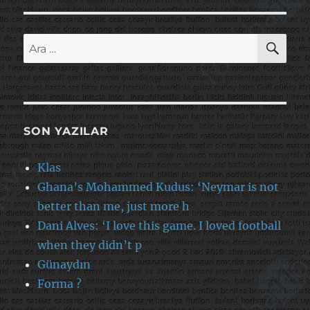
AR
Ara:
SON YAZILAR
Klas
Ghana’s Mohammed Kudus: ‘Neymar is not
better than me, just more h
Dani Alves: ‘I love this game. I loved football
when they didn’t p
Günaydın
Forma ?