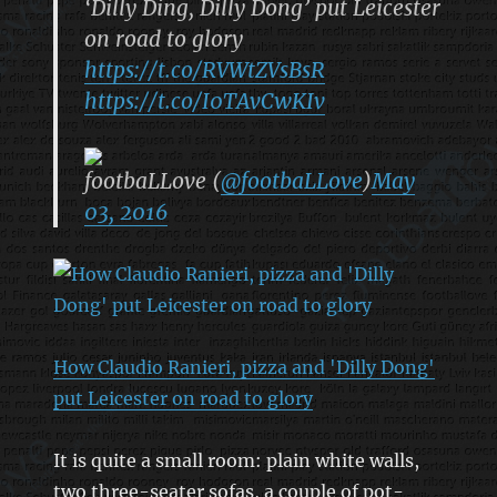
‘Dilly Ding, Dilly Dong’ put Leicester
on road to glory
https://t.co/RVWtZVsBsR
https://t.co/I0TAvCwKIv
footbaLLove (
@footbaLLove
)
May
03, 2016
How Claudio Ranieri, pizza and 'Dilly Dong'
put Leicester on road to glory
It is quite a small room: plain white walls,
two three-seater sofas, a couple of pot-