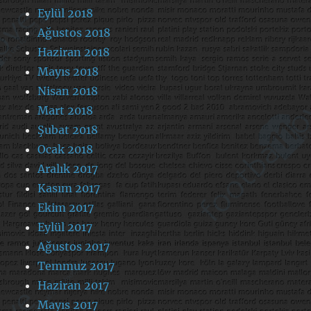
Eylül 2018
Ağustos 2018
Haziran 2018
Mayıs 2018
Nisan 2018
Mart 2018
Şubat 2018
Ocak 2018
Aralık 2017
Kasım 2017
Ekim 2017
Eylül 2017
Ağustos 2017
Temmuz 2017
Haziran 2017
Mayıs 2017