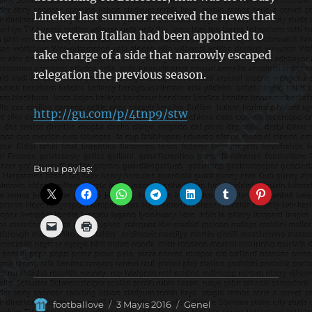
Lineker last summer received the news that
the veteran Italian had been appointed to
take charge of a side that narrowly escaped
relegation the previous season.
http://gu.com/p/4tnp9/stw
Bunu paylaş:
Yazar
Yayın
Kategoriler
footballove
3 Mayıs 2016
Genel