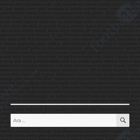
AR
Ara: