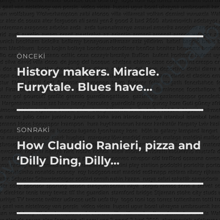
tarihi
Yazı
ÖNCEKI
gezinmesi
History makers. Miracle.
Önceki
yazı:
Furrytale. Blues have…
SONRAKI
How Claudio Ranieri, pizza and
Sonraki
yazı:
‘Dilly Ding, Dilly…