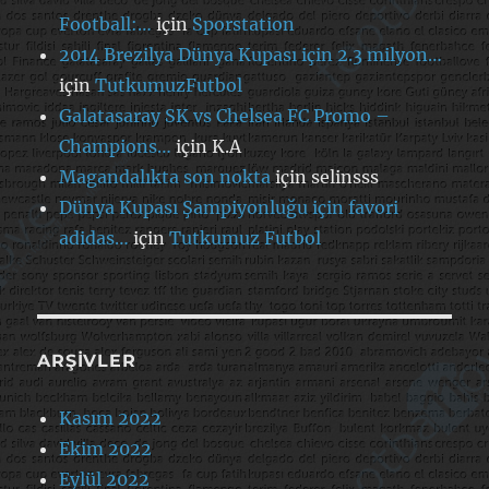
Football:…
için
Sporstation
2014 Brezilya Dünya Kupası için 2.3 milyon…
için
TutkumuzFutbol
Galatasaray SK vs Chelsea FC Promo –
Champions…
için
K.A
Magandalıkta son nokta
için
selinsss
Dünya Kupası Şampiyonluğu için favori
adidas…
için
Tutkumuz Futbol
ARŞIVLER
Kasım 2022
Ekim 2022
Eylül 2022