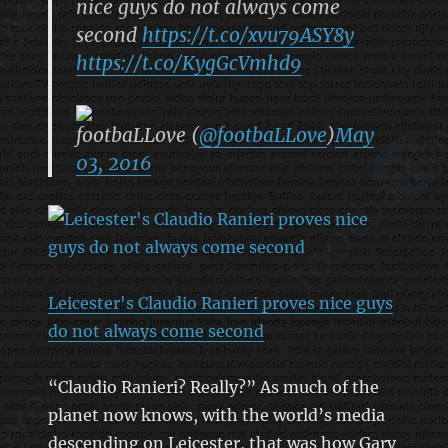
nice guys do not always come
second
https://t.co/xvu79ASY8y
https://t.co/KygGcVmhd9
footbaLLove (
@footbaLLove
)
May
03, 2016
Leicester's Claudio Ranieri proves nice guys
do not always come second
“Claudio Ranieri? Really?” As much of the
planet now knows, with the world’s media
descending on Leicester, that was how Gary