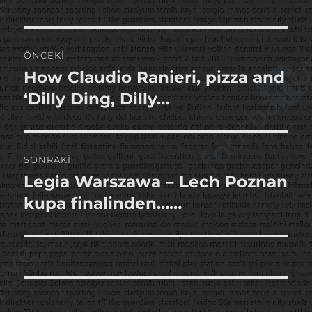
Yazı
ÖNCEKI
gezinmesi
How Claudio Ranieri, pizza and
Önceki
yazı:
‘Dilly Ding, Dilly…
SONRAKI
Legia Warszawa – Lech Poznan
Sonraki
yazı:
kupa finalinden……