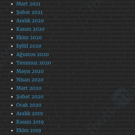
Mart 2021
Şubat 2021
Aralık 2020
Kasım 2020
Ekim 2020
Eylül 2020
Ağustos 2020
Temmuz 2020
Mayıs 2020
Nisan 2020
Mart 2020
Şubat 2020
Ocak 2020
Aralık 2019
Kasım 2019
Ekim 2019