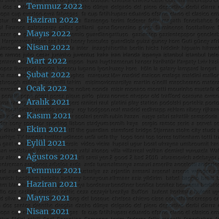
Temmuz 2022
Haziran 2022
Mayıs 2022
Nisan 2022
Mart 2022
Şubat 2022
Ocak 2022
Aralık 2021
Kasım 2021
Ekim 2021
Eylül 2021
Ağustos 2021
Temmuz 2021
Haziran 2021
Mayıs 2021
Nisan 2021