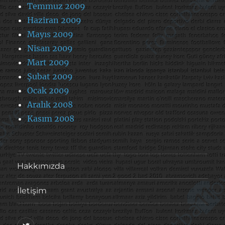
Temmuz 2009
Haziran 2009
Mayıs 2009
Nisan 2009
Mart 2009
Şubat 2009
Ocak 2009
Aralık 2008
Kasım 2008
Hakkımızda
İletişim
@footballove