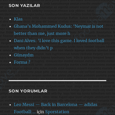
SON YAZILAR
Klas
Ghana’s Mohammed Kudus: ‘Neymar is not
better than me, just more h
Dani Alves: ‘I love this game. I loved football
when they didn’t p
Günaydın
Forma ?
SON YORUMLAR
Leo Messi — Back in Barcelona — adidas
Football:…
için
Sporstation