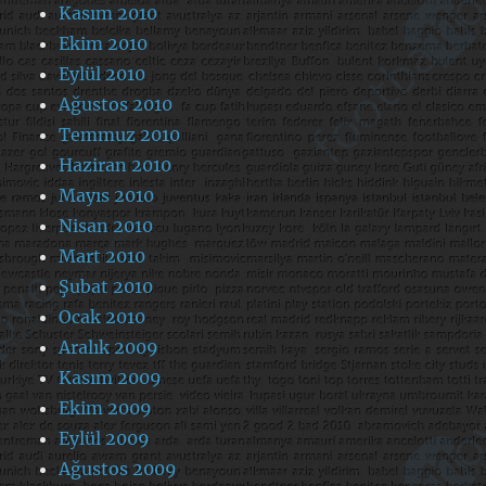
Kasım 2010
Ekim 2010
Eylül 2010
Ağustos 2010
Temmuz 2010
Haziran 2010
Mayıs 2010
Nisan 2010
Mart 2010
Şubat 2010
Ocak 2010
Aralık 2009
Kasım 2009
Ekim 2009
Eylül 2009
Ağustos 2009