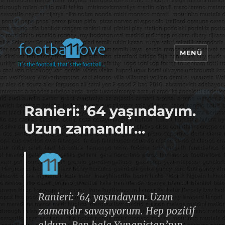
MENÜ
footbaLLove
Ranieri: ’64 yaşındayım.
Uzun zamandır…
Ranieri: ’64 yaşındayım. Uzun
zamandır savaşıyorum. Hep pozitif
oldum. Ben hala Yunanistan’nın