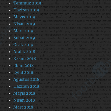
Temmuz 2019
Haziran 2019
Mayıs 2019
Nisan 2019
Mart 2019
Şubat 2019
Ocak 2019
Aralık 2018
Kasım 2018
Ekim 2018
Eylül 2018
Ağustos 2018
Haziran 2018
Mayıs 2018
Nisan 2018
Mart 2018