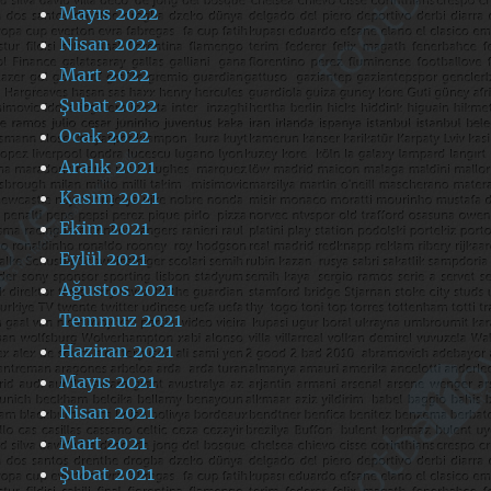
Mayıs 2022
Nisan 2022
Mart 2022
Şubat 2022
Ocak 2022
Aralık 2021
Kasım 2021
Ekim 2021
Eylül 2021
Ağustos 2021
Temmuz 2021
Haziran 2021
Mayıs 2021
Nisan 2021
Mart 2021
Şubat 2021