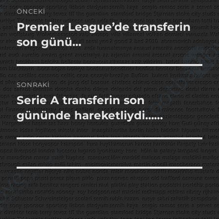
Yazı
ÖNCEKI
gezinmesi
Premier League’de transferin
Önceki
yazı:
son günü…
SONRAKI
Serie A transferin son
Sonraki
yazı:
gününde hareketliydi……