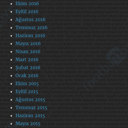
Ekim 2016
Eylül 2016
Ağustos 2016
Temmuz 2016
Haziran 2016
Mayıs 2016
Nisan 2016
Mart 2016
Şubat 2016
Ocak 2016
Ekim 2015
Eylül 2015
Ağustos 2015
Temmuz 2015
Haziran 2015
Mayıs 2015