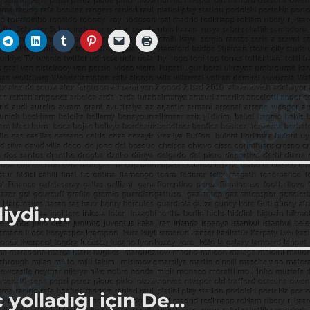
liydi……
 yolladığı için De…