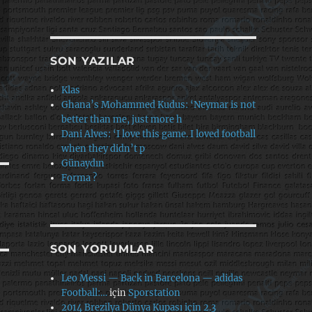
SON YAZILAR
Klas
Ghana’s Mohammed Kudus: ‘Neymar is not
better than me, just more h
Dani Alves: ‘I love this game. I loved football
when they didn’t p
Günaydın
Forma ?
SON YORUMLAR
Leo Messi — Back in Barcelona — adidas
Football:…
için
Sporstation
2014 Brezilya Dünya Kupası için 2.3