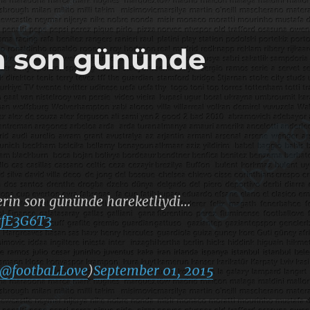
in son gününde
ferin son gününde hareketliydi…
TrfE3G6T3
@footbaLLove
)
September 01, 2015