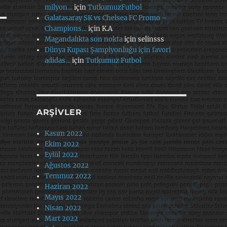
milyon…
için
TutkumuzFutbol
Galatasaray SK vs Chelsea FC Promo –
Champions…
için
K.A
Magandalıkta son nokta
için
selinsss
Dünya Kupası Şampiyonluğu için favori
adidas…
için
Tutkumuz Futbol
ARŞIVLER
Kasım 2022
Ekim 2022
Eylül 2022
Ağustos 2022
Temmuz 2022
Haziran 2022
Mayıs 2022
Nisan 2022
Mart 2022