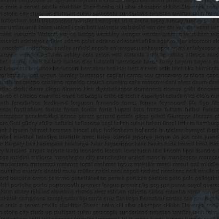
yazı: