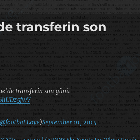
e transferin son
e’de transferin son günü
/Q6hUDz5fwV
@footbaLLove
)
September 01, 2015