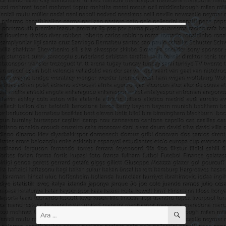
ARA
Ara: