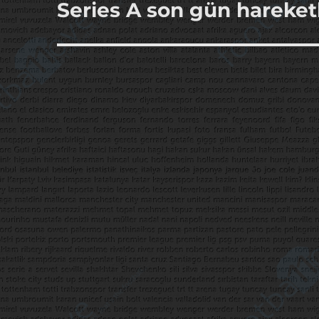
Series A son gün hareket
Sonraki
yazı: