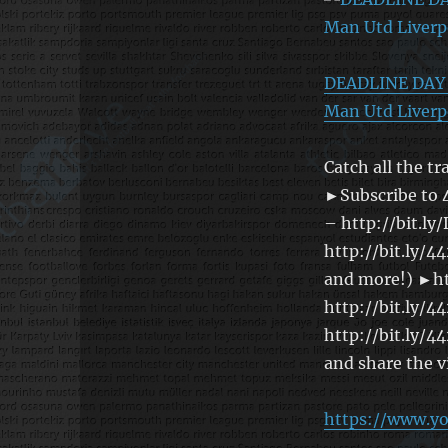
DEADLINE DAY 2
Man Utd Liverp
Catch all the t
►Subscribe to 
– http://bit.l
http://bit.ly/4
and more!) ►h
http://bit.ly/
http://bit.ly/
and share the v
https://www.y