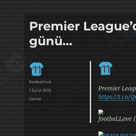
it's the football, that's the football…
footbaLLove
Premier League’d
günü…
Yazar
footballove
Premier Leagu
Yayın
1 Eylül 2015
https://t.co
tarihi
Kategoriler
Genel
footbaLLove (