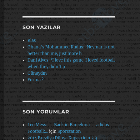
SON YAZILAR
Klas
Ghana’s Mohammed Kudus: ‘Neymar is not
better than me, just more h
Dani Alves: ‘I love this game. I loved football
when they didn’t p
Günaydın
Forma ?
SON YORUMLAR
Leo Messi — Back in Barcelona — adidas
Football:…
için
Sporstation
2014 Brezilya Dünya Kupası için 2.3