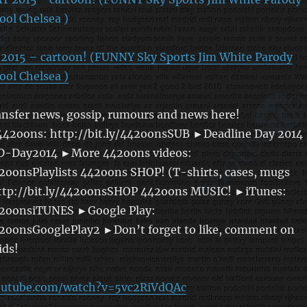
015 – cartoon! (FUNNY Sky Sports Jim White Parody
ool Chelsea )
ransfer news, gossip, rumours and news here!
442oons: http://bit.ly/442oonsSUB ►Deadline Day 2014
y/D-Day2014 ►More 442oons videos:
42oonsPlaylists 442oons SHOP! (T-shirts, cases, mugs
ttp://bit.ly/442oonsSHOP 442oons MUSIC! ►iTunes:
442oonsiTUNES ►Google Play:
442oonsGooglePlay2 ►Don’t forget to like, comment on
ids!
outube.com/watch?v=5vc2RiVdQAc