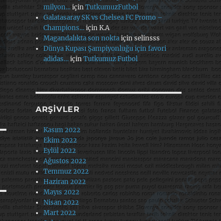
milyon…
için
TutkumuzFutbol
Galatasaray SK vs Chelsea FC Promo –
Champions…
için
K.A
Magandalıkta son nokta
için
selinsss
Dünya Kupası Şampiyonluğu için favori
adidas…
için
Tutkumuz Futbol
ARŞIVLER
Kasım 2022
Ekim 2022
Eylül 2022
Ağustos 2022
Temmuz 2022
Haziran 2022
Mayıs 2022
Nisan 2022
Mart 2022