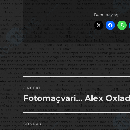
Bunu paylaş:
Yazı
ÖNCEKI
gezinmesi
Fotomaçvari… Alex Oxla
Önceki
yazı:
SONRAKI