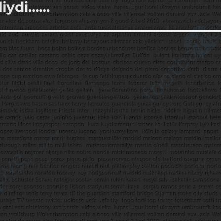
liydi……