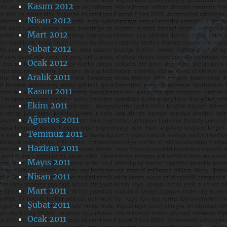
Kasım 2012
Nisan 2012
Mart 2012
Şubat 2012
Ocak 2012
Aralık 2011
Kasım 2011
Ekim 2011
Ağustos 2011
Temmuz 2011
Haziran 2011
Mayıs 2011
Nisan 2011
Mart 2011
Şubat 2011
Ocak 2011