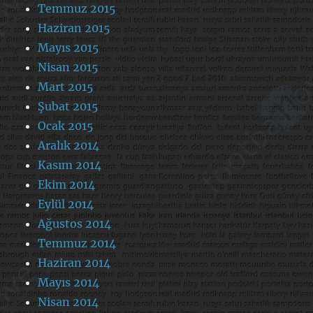
Temmuz 2015
Haziran 2015
Mayıs 2015
Nisan 2015
Mart 2015
Şubat 2015
Ocak 2015
Aralık 2014
Kasım 2014
Ekim 2014
Eylül 2014
Ağustos 2014
Temmuz 2014
Haziran 2014
Mayıs 2014
Nisan 2014