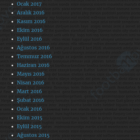
Ocak 2017
Aralık 2016
Kasım 2016
Ekim 2016
Eylül 2016
Ağustos 2016
Temmuz 2016
Haziran 2016
Mayıs 2016
Nisan 2016
Mart 2016
Şubat 2016
Ocak 2016
Ekim 2015
Eylül 2015
Ağustos 2015