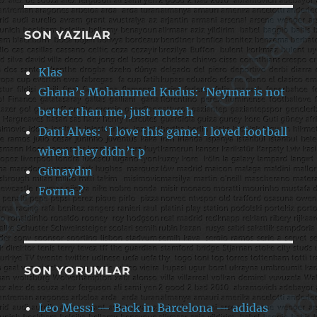
SON YAZILAR
Klas
Ghana’s Mohammed Kudus: ‘Neymar is not
better than me, just more h
Dani Alves: ‘I love this game. I loved football
when they didn’t p
Günaydın
Forma ?
SON YORUMLAR
Leo Messi — Back in Barcelona — adidas