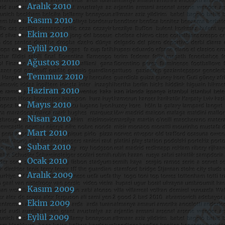
Aralık 2010
Kasım 2010
Ekim 2010
Eylül 2010
Ağustos 2010
Temmuz 2010
Haziran 2010
Mayıs 2010
Nisan 2010
Mart 2010
Şubat 2010
Ocak 2010
Aralık 2009
Kasım 2009
Ekim 2009
Eylül 2009