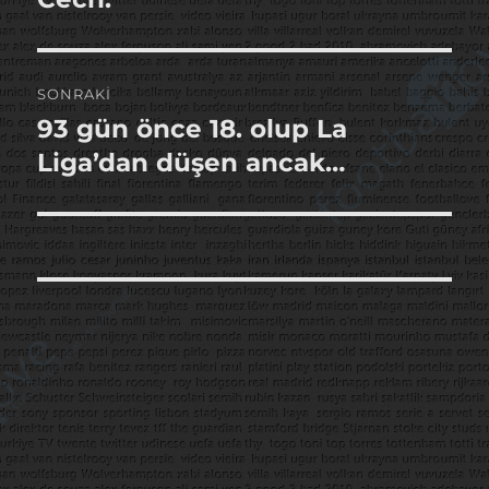
yazı:
SONRAKI
93 gün önce 18. olup La
Sonraki
yazı:
Liga’dan düşen ancak…