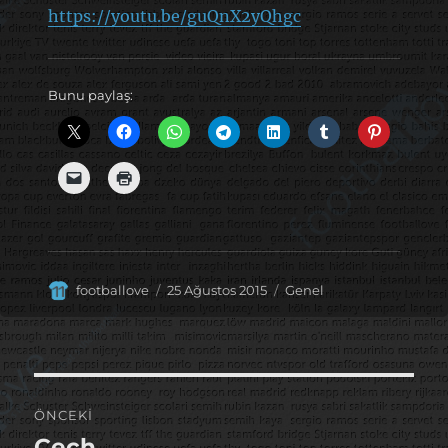
https://youtu.be/guQnX2yQhgc
Bunu paylaş:
Yazar
Yayın
Kategoriler
footballove
25 Ağustos 2015
Genel
tarihi
Yazı
ÖNCEKI
gezinmesi
Cech.
Önceki