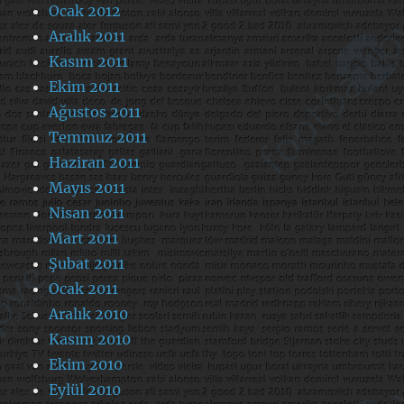
Ocak 2012
Aralık 2011
Kasım 2011
Ekim 2011
Ağustos 2011
Temmuz 2011
Haziran 2011
Mayıs 2011
Nisan 2011
Mart 2011
Şubat 2011
Ocak 2011
Aralık 2010
Kasım 2010
Ekim 2010
Eylül 2010