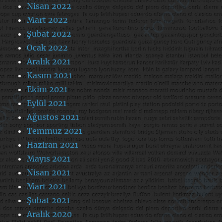
Nisan 2022
Mart 2022
Şubat 2022
Ocak 2022
Aralık 2021
Kasım 2021
Ekim 2021
Eylül 2021
Ağustos 2021
Temmuz 2021
Haziran 2021
Mayıs 2021
Nisan 2021
Mart 2021
Şubat 2021
Aralık 2020