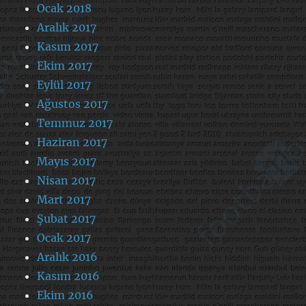
Ocak 2018
Aralık 2017
Kasım 2017
Ekim 2017
Eylül 2017
Ağustos 2017
Temmuz 2017
Haziran 2017
Mayıs 2017
Nisan 2017
Mart 2017
Şubat 2017
Ocak 2017
Aralık 2016
Kasım 2016
Ekim 2016