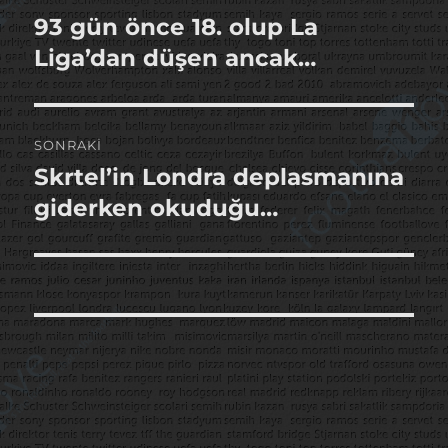
gezinmesi
93 gün önce 18. olup La
Önceki
yazı:
Liga’dan düşen ancak…
SONRAKI
Skrtel’in Londra deplasmanına
Sonraki
yazı:
giderken okuduğu…