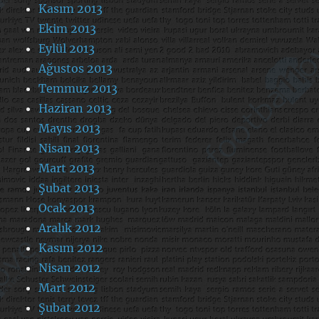
Kasım 2013
Ekim 2013
Eylül 2013
Ağustos 2013
Temmuz 2013
Haziran 2013
Mayıs 2013
Nisan 2013
Mart 2013
Şubat 2013
Ocak 2013
Aralık 2012
Kasım 2012
Nisan 2012
Mart 2012
Şubat 2012