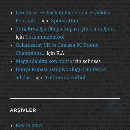
Leo Messi — Back in Barcelona — adidas
Football:…
için
Sporstation
2014 Brezilya Dünya Kupası için 2.3 milyon…
için
TutkumuzFutbol
Galatasaray SK vs Chelsea FC Promo –
Champions…
için
K.A
Magandalıkta son nokta
için
selinsss
Dünya Kupası Şampiyonluğu için favori
adidas…
için
Tutkumuz Futbol
ARŞIVLER
Kasım 2022