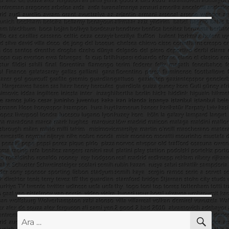
AR
Ara: