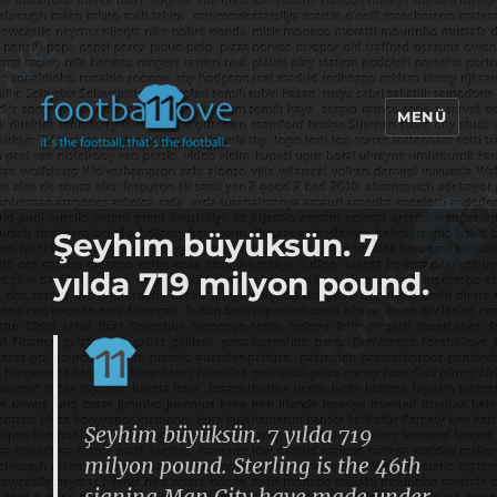
MENÜ
footbaLLove
Şeyhim büyüksün. 7
yılda 719 milyon pound.
Şeyhim büyüksün. 7 yılda 719
milyon pound. Sterling is the 46th
signing Man City have made under