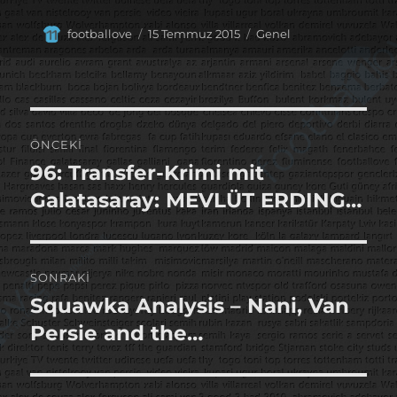
Yazar
Yayın
Kategoriler
footballove
15 Temmuz 2015
Genel
tarihi
Yazı
ÖNCEKI
gezinmesi
96: Transfer-Krimi mit
Önceki
yazı:
Galatasaray: MEVLÜT ERDING…
SONRAKI
Squawka Analysis – Nani, Van
Sonraki
yazı:
Persie and the…