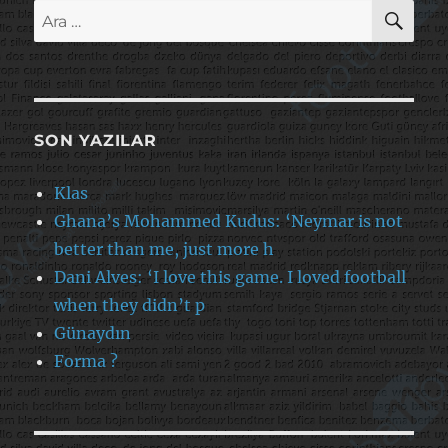
AR
Ara:
SON YAZILAR
Klas
Ghana’s Mohammed Kudus: ‘Neymar is not
better than me, just more h
Dani Alves: ‘I love this game. I loved football
when they didn’t p
Günaydın
Forma ?