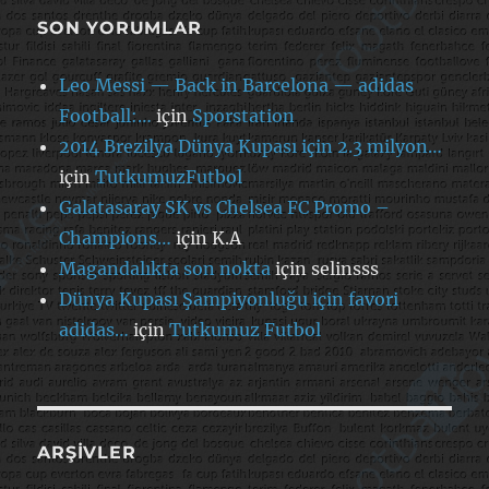
SON YORUMLAR
Leo Messi — Back in Barcelona — adidas
Football:…
için
Sporstation
2014 Brezilya Dünya Kupası için 2.3 milyon…
için
TutkumuzFutbol
Galatasaray SK vs Chelsea FC Promo –
Champions…
için
K.A
Magandalıkta son nokta
için
selinsss
Dünya Kupası Şampiyonluğu için favori
adidas…
için
Tutkumuz Futbol
ARŞIVLER