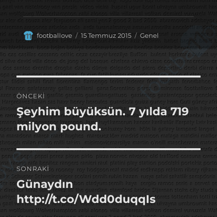
Yazar
Yayın
Kategoriler
footballove
15 Temmuz 2015
Genel
tarihi
Yazı
ÖNCEKI
gezinmesi
Şeyhim büyüksün. 7 yılda 719
Önceki
yazı:
milyon pound.
SONRAKI
Günaydın
Sonraki
yazı:
http://t.co/Wdd0duqqIs