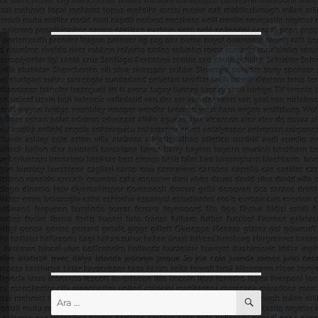
ARA
Ara: