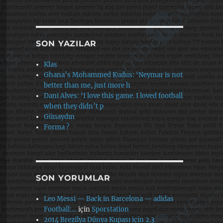
SON YAZILAR
Klas
Ghana’s Mohammed Kudus: ‘Neymar is not
better than me, just more h
Dani Alves: ‘I love this game. I loved football
when they didn’t p
Günaydın
Forma ?
SON YORUMLAR
Leo Messi — Back in Barcelona — adidas
Football:…
için
Sporstation
2014 Brezilya Dünya Kupası için 2.3