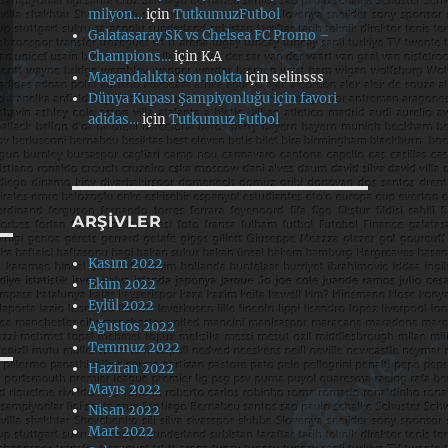
milyon…
için
TutkumuzFutbol
Galatasaray SK vs Chelsea FC Promo –
Champions…
için
K.A
Magandalıkta son nokta
için
selinsss
Dünya Kupası Şampiyonluğu için favori
adidas…
için
Tutkumuz Futbol
ARŞIVLER
Kasım 2022
Ekim 2022
Eylül 2022
Ağustos 2022
Temmuz 2022
Haziran 2022
Mayıs 2022
Nisan 2022
Mart 2022