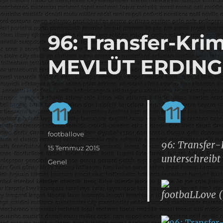
it's the football, that's the football…
footbaLLove
96: Transfer-Krim
MEVLÜT ERDIN
Yazar
footballove
96: Transfer
Yayın
15 Temmuz 2015
unterschreibt
tarihi
Kategoriler
Genel
footbaLLove (