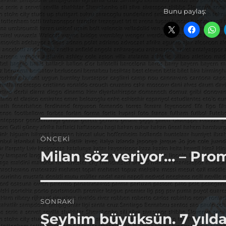
Bunu paylaş:
Yazı
ÖNCEKI
gezinmesi
Milan söz veriyor… – Prom
Önceki
yazı:
SONRAKI
Şeyhim büyüksün. 7 yılda
Sonraki