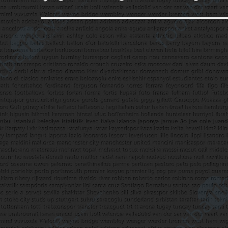
yazı: