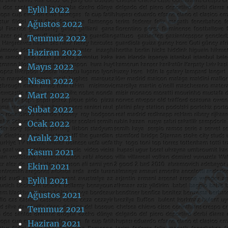
Eylül 2022
Ağustos 2022
Temmuz 2022
Haziran 2022
Mayıs 2022
Nisan 2022
Mart 2022
Şubat 2022
Ocak 2022
Aralık 2021
Kasım 2021
Ekim 2021
Eylül 2021
Ağustos 2021
Temmuz 2021
Haziran 2021