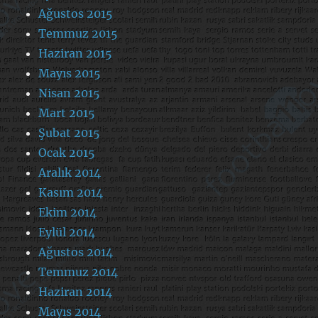
Ağustos 2015
Temmuz 2015
Haziran 2015
Mayıs 2015
Nisan 2015
Mart 2015
Şubat 2015
Ocak 2015
Aralık 2014
Kasım 2014
Ekim 2014
Eylül 2014
Ağustos 2014
Temmuz 2014
Haziran 2014
Mayıs 2014