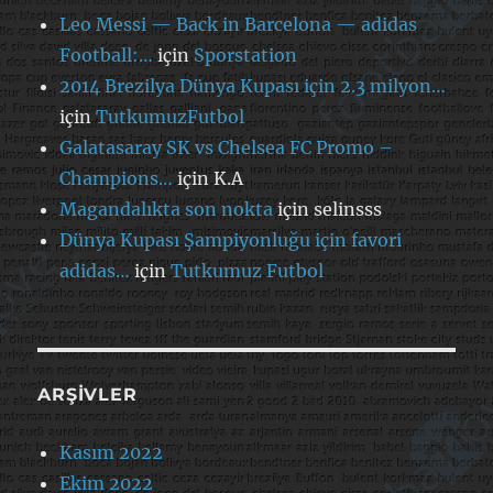
Leo Messi — Back in Barcelona — adidas
Football:…
için
Sporstation
2014 Brezilya Dünya Kupası için 2.3 milyon…
için
TutkumuzFutbol
Galatasaray SK vs Chelsea FC Promo –
Champions…
için
K.A
Magandalıkta son nokta
için
selinsss
Dünya Kupası Şampiyonluğu için favori
adidas…
için
Tutkumuz Futbol
ARŞIVLER
Kasım 2022
Ekim 2022