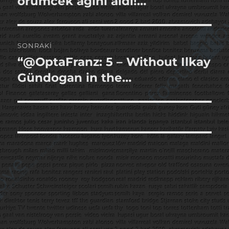
örümcek ağını aldı!…
SONRAKI
“@OptaFranz: 5 – Without Ilkay
Sonraki
yazı:
Gündogan in the…