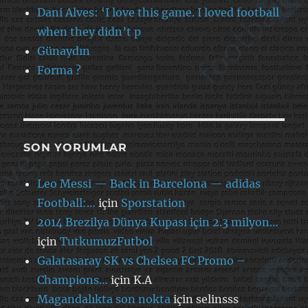
Dani Alves: ‘I love this game. I loved football
when they didn’t p
Günaydın
Forma ?
SON YORUMLAR
Leo Messi — Back in Barcelona — adidas
Football:…
için
Sporstation
2014 Brezilya Dünya Kupası için 2.3 milyon…
için
TutkumuzFutbol
Galatasaray SK vs Chelsea FC Promo –
Champions…
için
K.A
Magandalıkta son nokta
için
selinsss