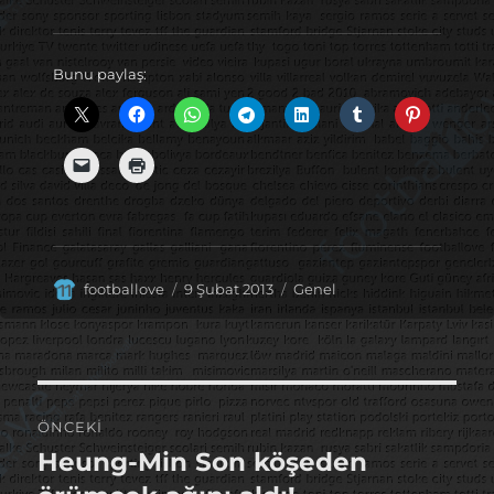
Bunu paylaş:
Yazar
Yayın
Kategoriler
footballove
9 Şubat 2013
Genel
tarihi
Yazı
ÖNCEKI
gezinmesi
Heung-Min Son köşeden
Önceki
yazı: