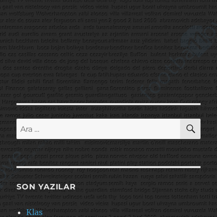
AR
Ara:
SON YAZILAR
Klas