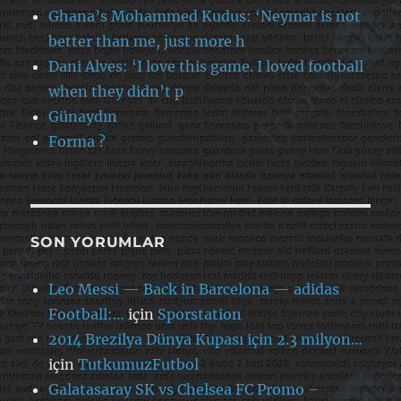
Ghana’s Mohammed Kudus: ‘Neymar is not
better than me, just more h
Dani Alves: ‘I love this game. I loved football
when they didn’t p
Günaydın
Forma ?
SON YORUMLAR
Leo Messi — Back in Barcelona — adidas
Football:…
için
Sporstation
2014 Brezilya Dünya Kupası için 2.3 milyon…
için
TutkumuzFutbol
Galatasaray SK vs Chelsea FC Promo –