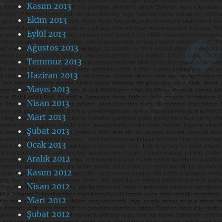
Kasım 2013
Ekim 2013
Eylül 2013
Ağustos 2013
Temmuz 2013
Haziran 2013
Mayıs 2013
Nisan 2013
Mart 2013
Şubat 2013
Ocak 2013
Aralık 2012
Kasım 2012
Nisan 2012
Mart 2012
Şubat 2012