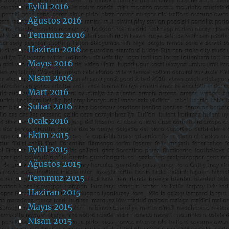
Eylül 2016
Ağustos 2016
Temmuz 2016
Haziran 2016
Mayıs 2016
Nisan 2016
Mart 2016
Şubat 2016
Ocak 2016
Ekim 2015
Eylül 2015
Ağustos 2015
Temmuz 2015
Haziran 2015
Mayıs 2015
Nisan 2015