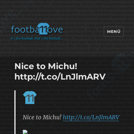
MENÜ
footbaLLove
Nice to Michu!
http://t.co/LnJlmARV
Nice to Michu!
http://t.co/LnJlmARV