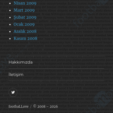
Nisan 2009
Mart 2009
Şubat 2009
Ocak 2009
Aralık 2008
Kasım 2008
Hakkımızda
İletişim
@footballove
footbaLLove
© 2008 – 2026