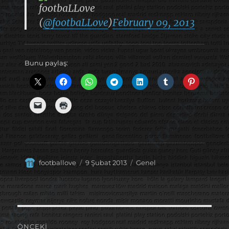
footbaLLove
(
@footbaLLove
)
February 09, 2013
Bunu paylaş:
Yazar
Yayın
Kategoriler
footballove
9 Şubat 2013
Genel
tarihi
Yazı
ÖNCEKI