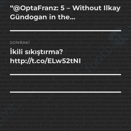
gezinmesi
“@OptaFranz: 5 – Without Ilkay
Önceki
yazı:
Gündogan in the…
SONRAKI
İkili sıkıştırma?
Sonraki
yazı:
http://t.co/ELw52tNI