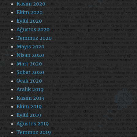
Kasım 2020
Ekim 2020
Eylül 2020
Ağustos 2020
Temmuz 2020
Mayıs 2020
Nisan 2020
Mart 2020
Şubat 2020
Ocak 2020
Aralık 2019
Kasım 2019
Ekim 2019
Eylül 2019
Ağustos 2019
Temmuz 2019