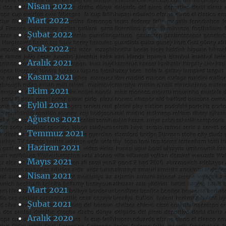
Nisan 2022
Mart 2022
Şubat 2022
Ocak 2022
Aralık 2021
Kasım 2021
Ekim 2021
Eylül 2021
Ağustos 2021
Temmuz 2021
Haziran 2021
Mayıs 2021
Nisan 2021
Mart 2021
Şubat 2021
Aralık 2020